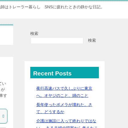
漁師はトレーラー暮らし SNSに疲れたときの静かな日記。
検索
検索
Recent Posts
てい
夜行高速バスで久しぶりに東京
とが
へ。オヤジのこと、姉のこと
車す
長年使ったポメラが壊れた。さ
て、どうするか
介護は施設に入って終わりではな
い──ある夫婦の現実から考えたこ