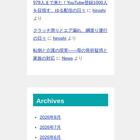
978人まで来た！YouTube登録1000人
を目指す、ゆる配信の日々
に
hiroshi
より
クラッチ滑りとエア漏れ、綱渡り運行
の日々
に
hiroshi
より
転倒と介護の現実――母の骨折疑惑と
家族の対応
に
News
より
Archives
2026年8月
2026年7月
2026年6月