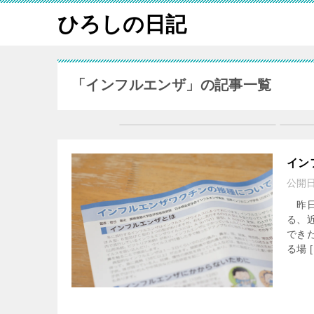
ひろしの日記
「インフルエンザ」の記事一覧
イン
公開
昨日
る、
でき
る場 [