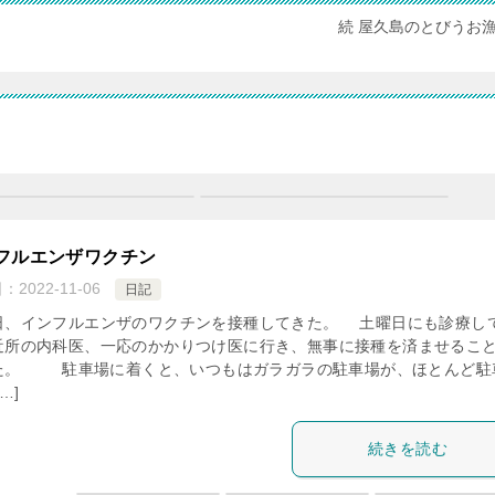
続 屋久島のとびうお
フルエンザワクチン
日：
2022-11-06
日記
、インフルエンザのワクチンを接種してきた。 土曜日にも診療し
近所の内科医、一応のかかりつけ医に行き、無事に接種を済ませるこ
た。 駐車場に着くと、いつもはガラガラの駐車場が、ほとんど駐
…]
続きを読む