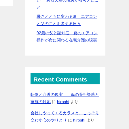
と
暑さとともに変わる夏 エアコン
と父のことを考える日々
92歳の父と認知症…夏のエアコン
操作が命に関わる在宅介護の現実
Recent Comments
転倒と介護の現実――母の骨折疑惑と
家族の対応
に
hiroshi
より
会社にやってくるカラスと、こっそり
交わす心のやりとり
に
hiroshi
より