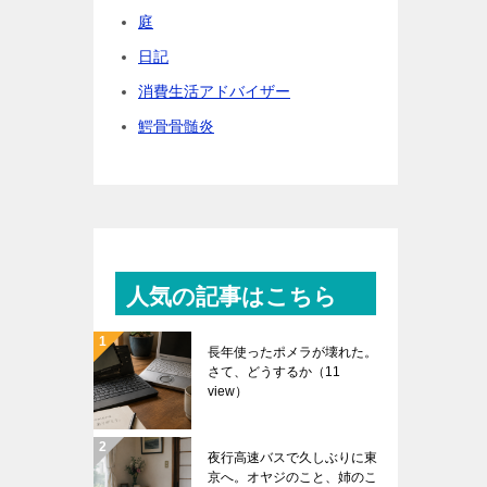
庭
日記
消費生活アドバイザー
鰐骨骨髄炎
人気の記事はこちら
長年使ったポメラが壊れた。
さて、どうするか
（11
view）
夜行高速バスで久しぶりに東
京へ。オヤジのこと、姉のこ