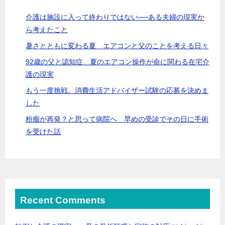
介護は施設に入って終わりではない──ある夫婦の現実か
ら考えたこと
暑さとともに変わる夏 エアコンと父のことを考える日々
92歳の父と認知症…夏のエアコン操作が命に関わる在宅介
護の現実
もう一度挑戦。消費生活アドバイザー試験の応募を決めま
した
粉瘤が再発？と思って病院へ 早めの受診でその日に手術
を受けた話
Recent Comments