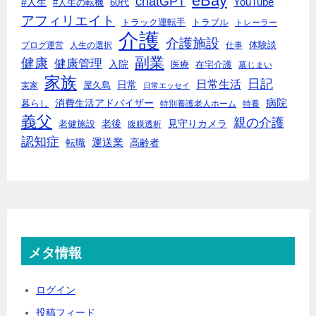
eBay
chatGPT
#人生
YouTube
#人生の転機
60代
アフィリエイト
トラック運転手
トラブル
トレーラー
介護
介護施設
体験談
ブログ運営
人生の選択
仕事
副業
健康
健康管理
入院
医療
在宅介護
墓じまい
家族
日記
日常生活
日常
実家
屋久島
日常エッセイ
消費生活アドバイザー
病院
暮らし
特別養護老人ホーム
特養
義父
親の介護
老後
見守りカメラ
老健施設
腹膜透析
認知症
転職
運送業
高齢者
メタ情報
ログイン
投稿フィード