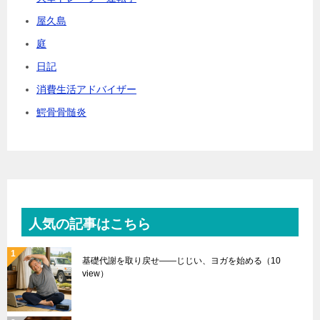
屋久島
庭
日記
消費生活アドバイザー
鰐骨骨髄炎
人気の記事はこちら
基礎代謝を取り戻せ――じじい、ヨガを始める
（10
view）