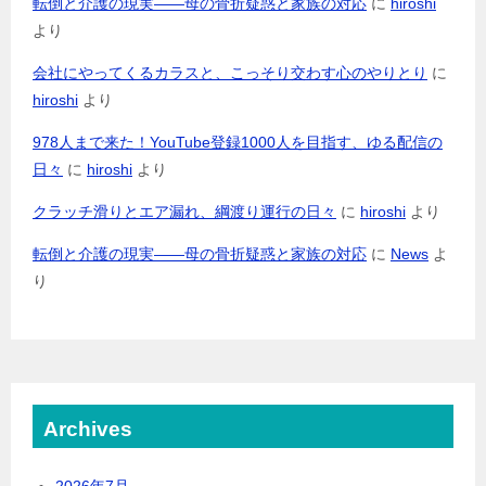
転倒と介護の現実――母の骨折疑惑と家族の対応
に
hiroshi
より
会社にやってくるカラスと、こっそり交わす心のやりとり
に
hiroshi
より
978人まで来た！YouTube登録1000人を目指す、ゆる配信の
日々
に
hiroshi
より
クラッチ滑りとエア漏れ、綱渡り運行の日々
に
hiroshi
より
転倒と介護の現実――母の骨折疑惑と家族の対応
に
News
よ
り
Archives
2026年7月