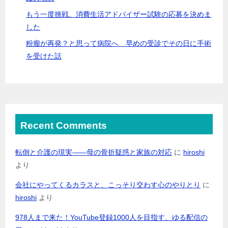
もう一度挑戦。消費生活アドバイザー試験の応募を決めま
した
粉瘤が再発？と思って病院へ 早めの受診でその日に手術
を受けた話
Recent Comments
転倒と介護の現実――母の骨折疑惑と家族の対応
に
hiroshi
より
会社にやってくるカラスと、こっそり交わす心のやりとり
に
hiroshi
より
978人まで来た！YouTube登録1000人を目指す、ゆる配信の