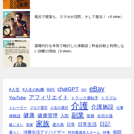
風呂で寝落ち、スマホが沈黙…そして復活！
（4 view）
退職代行を本気で検討した体験談｜料金比較と利用しな
い決断の理由
（3 view）
eBay
chatGPT
#人生
#人生の転機
60代
DIY
アフィリエイト
YouTube
トラック運転手
トラブル
介護
介護施設
トレーラー
ブログ運営
人生の選択
仕事
副業
健康
健康管理
入院
体験談
医療
在宅介護
家族
日記
日常生活
日常
墓じまい
実家
屋久島
消費生活アドバイザー
病院
暮らし
特別養護老人ホーム
特養