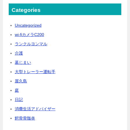
Categories
Uncategorized
wi-fiカメラC200
ランクルヨンマル
介護
墓じまい
大型トレーラー運転手
屋久島
庭
日記
消費生活アドバイザー
鰐骨骨髄炎