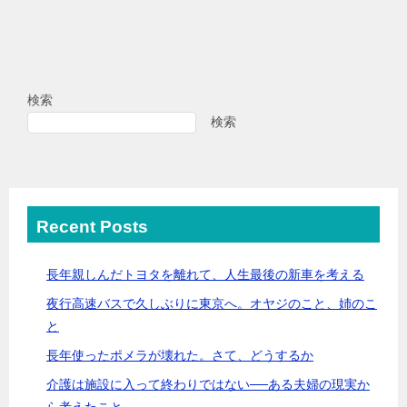
検索
検索
Recent Posts
長年親しんだトヨタを離れて、人生最後の新車を考える
夜行高速バスで久しぶりに東京へ。オヤジのこと、姉のこ
と
長年使ったポメラが壊れた。さて、どうするか
介護は施設に入って終わりではない──ある夫婦の現実か
ら考えたこと