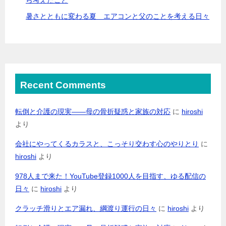
暑さとともに変わる夏 エアコンと父のことを考える日々
Recent Comments
転倒と介護の現実――母の骨折疑惑と家族の対応
に
hiroshi
より
会社にやってくるカラスと、こっそり交わす心のやりとり
に
hiroshi
より
978人まで来た！YouTube登録1000人を目指す、ゆる配信の
日々
に
hiroshi
より
クラッチ滑りとエア漏れ、綱渡り運行の日々
に
hiroshi
より