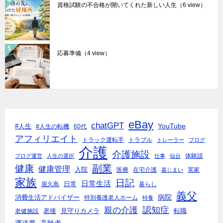
資格試験の不合格が開いてくれた新しい人生
（6 view）
応募準備
（4 view）
eBay
chatGPT
YouTube
#人生
#人生の転機
60代
アフィリエイト
トラック運転手
トラブル
トレーラー
ブログ
介護
介護施設
体験談
ブログ運営
人生の選択
仕事
仙台
副業
健康
健康管理
入院
医療
在宅介護
実家
墓じまい
家族
日記
日常生活
日常
屋久島
暮らし
義父
病院
消費生活アドバイザー
特別養護老人ホーム
特養
親の介護
認知症
老後
見守りカメラ
転職
老健施設
運送業
高齢者