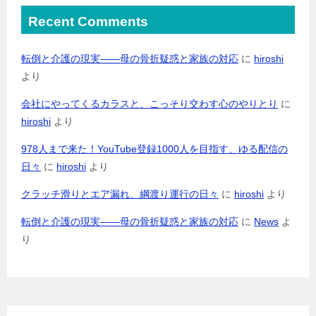
Recent Comments
転倒と介護の現実――母の骨折疑惑と家族の対応
に
hiroshi
より
会社にやってくるカラスと、こっそり交わす心のやりとり
に
hiroshi
より
978人まで来た！YouTube登録1000人を目指す、ゆる配信の
日々
に
hiroshi
より
クラッチ滑りとエア漏れ、綱渡り運行の日々
に
hiroshi
より
転倒と介護の現実――母の骨折疑惑と家族の対応
に
News
よ
り