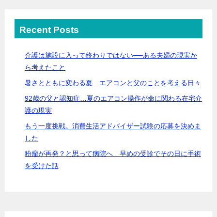
Recent Posts
介護は施設に入って終わりではない──ある夫婦の現実か
ら考えたこと
暑さとともに変わる夏 エアコンと父のことを考える日々
92歳の父と認知症…夏のエアコン操作が命に関わる在宅介
護の現実
もう一度挑戦。消費生活アドバイザー試験の応募を決めま
した
粉瘤が再発？と思って病院へ 早めの受診でその日に手術
を受けた話