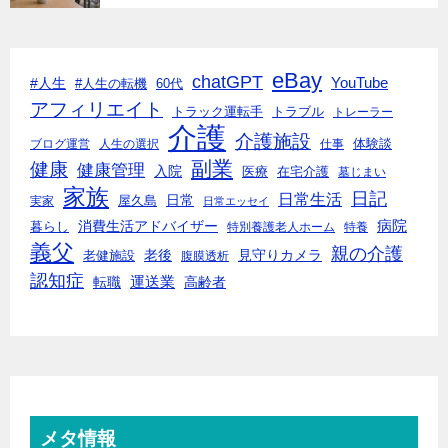
eBay
chatGPT
#人生
YouTube
#人生の転機
60代
アフィリエイト
トラック運転手
トラブル
トレーラー
介護
介護施設
体験談
ブログ運営
人生の選択
仕事
副業
健康
健康管理
入院
医療
在宅介護
墓じまい
家族
日記
日常生活
日常
実家
屋久島
日常エッセイ
消費生活アドバイザー
病院
暮らし
特別養護老人ホーム
特養
義父
親の介護
老後
見守りカメラ
老健施設
腹膜透析
認知症
転職
運送業
高齢者
メタ情報