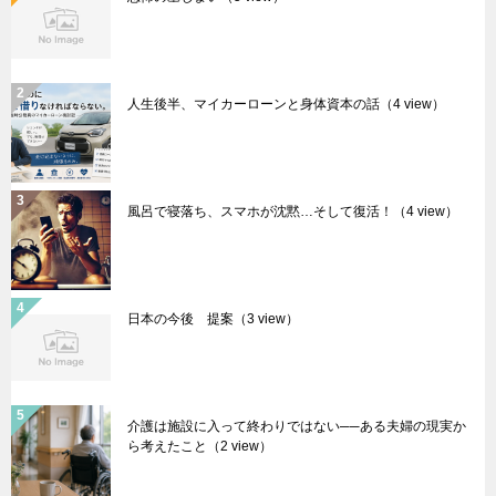
人生後半、マイカーローンと身体資本の話
（4 view）
風呂で寝落ち、スマホが沈黙…そして復活！
（4 view）
日本の今後 提案
（3 view）
介護は施設に入って終わりではない──ある夫婦の現実か
ら考えたこと
（2 view）