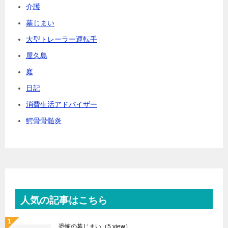
介護
墓じまい
大型トレーラー運転手
屋久島
庭
日記
消費生活アドバイザー
鰐骨骨髄炎
人気の記事はこちら
恐怖の墓じまい
（5 view）