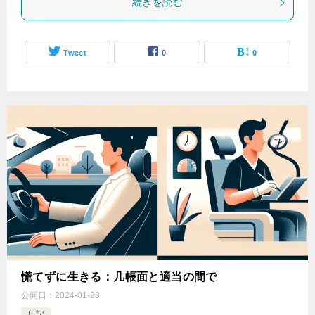
続きを読む
Tweet
0
0
慌てずに生きる：几帳面と適当の間で
公開日：
2024-01-28
日記