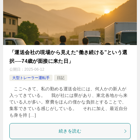
「運送会社の現場から見えた“働き続ける”という選
択──74歳が面接に来た日」
公開日：
2025-06-12
大型トレーラー運転手
日記
ここへきて、私の勤める運送会社には、何人かの新人が
入ってきている。 我が社には寮があり、東北各地から来
ている人が多い。寮費をほんの僅かな負担とすることで、
集客できている感じがしている。 それに加え、最近自分
も身を持 […]
続きを読む