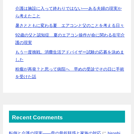
介護は施設に入って終わりではない──ある夫婦の現実か
ら考えたこと
暑さとともに変わる夏 エアコンと父のことを考える日々
92歳の父と認知症…夏のエアコン操作が命に関わる在宅介
護の現実
もう一度挑戦。消費生活アドバイザー試験の応募を決めま
した
粉瘤が再発？と思って病院へ 早めの受診でその日に手術
を受けた話
Recent Comments
転倒と介護の現実――母の骨折疑惑と家族の対応
に
hiroshi