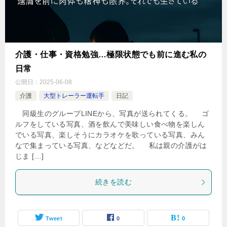
介護・仕事・資格勉強…極限状態でも前に進む私の
日常
公開日：
2025-06-08
介護
大型トレーラー運転手
日記
同級生のグループLINEから、写真が送られてくる。 ゴ
ルフをしている写真、酒を飲んで美味しい食べ物を楽しん
でいる写真、楽しそうにカラオケを歌っている写真、みん
なで集まっている写真、などなどだ。 私は親の介護がは
じま […]
続きを読む
Tweet
0
0