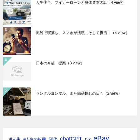
人生後半、マイカーローンと身体資本の話
（4 view）
風呂で寝落ち、スマホが沈黙…そして復活！
（4 view）
日本の今後 提案
（3 view）
ランクルヨンマル、また部品探しの日々
（2 view）
eBay
chatGPT
#人生
#人生の転機
60代
DIY