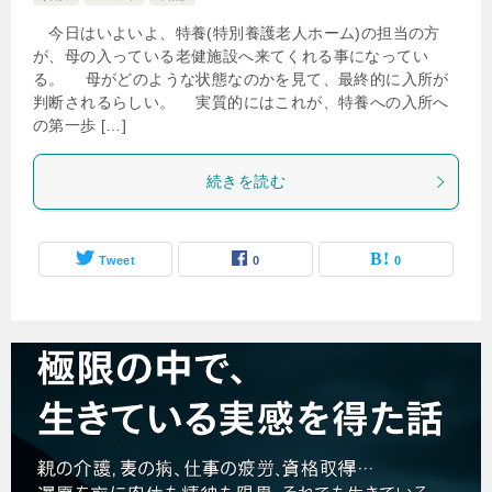
今日はいよいよ、特養(特別養護老人ホーム)の担当の方
が、母の入っている老健施設へ来てくれる事になってい
る。 母がどのような状態なのかを見て、最終的に入所が
判断されるらしい。 実質的にはこれが、特養への入所へ
の第一歩 […]
続きを読む
Tweet
0
0