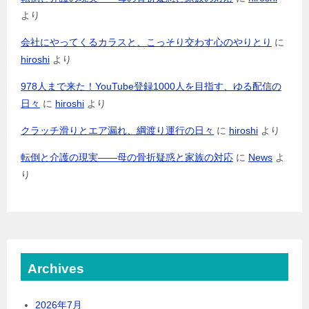
より
会社にやってくるカラスと、こっそり交わす心のやりとり
に
hiroshi
より
978人まで来た！YouTube登録1000人を目指す、ゆる配信の
日々
に
hiroshi
より
クラッチ滑りとエア漏れ、綱渡り運行の日々
に
hiroshi
より
転倒と介護の現実――母の骨折疑惑と家族の対応
に
News
よ
り
Archives
2026年7月