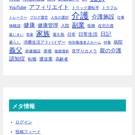
アフィリエイト
YouTube
トラック運転手
トラブル
介護
介護施設
トレーラー
ブログ運営
人生の選択
仕事
副業
健康
健康管理
入院
体験談
医療
在宅介護
家族
日記
日常生活
日常
墓じまい
実家
屋久島
消費生活アドバイザー
病院
暮らし
特別養護老人ホーム
特養
義父
親の介護
老後
見守りカメラ
老健施設
腹膜透析
認知症
転職
運送業
高齢者
メタ情報
ログイン
投稿フィード