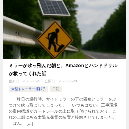
ミラーが吹っ飛んだ朝と、Amazonとハンドドリル
が救ってくれた話
更新日：
2025-06-27
公開日：
2025-06-20
大型トレーラー運転手
日記
一昨日の運行時、サイドミラーの下の四角いミラーをぶ
つけて吹っ飛ばしてしまった。 いつもはない、工事現場
の案内標識がガードレールの上に取り付けられており、こ
れの上部にある太陽光発電の装置と接触させてしまった。
ぼん、 […]