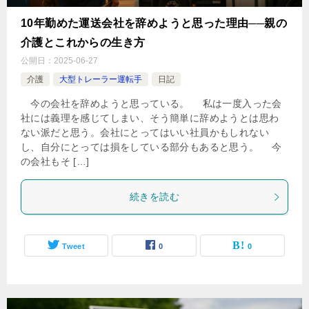
10年勤めた運送会社を辞めようと思った理由──親の
介護とこれからの生き方
公開日：
2025-06-27
介護
大型トレーラー運転手
日記
今の会社を辞めようと思っている。 私は一度入った会
社には義理を感じてしまい、そう簡単に辞めようとは思わ
ない派だと思う。会社にとってはいい社員かもしれない
し、自分にとっては損をしている部分もあると思う。 今
の会社もそ […]
続きを読む
Tweet
0
0