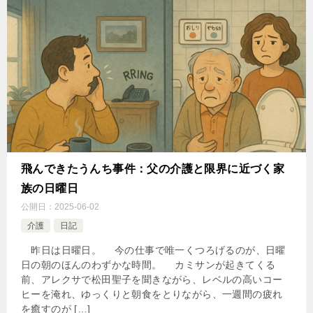
飛んできたうんち事件：父の介護と限界に近づく家
族の日曜日
公開日：
2025-06-02
介護
日記
昨日は日曜日。 今の仕事で唯一くつろげるのが、日曜
日の朝のほんのわずかな時間。 カミサンが起きてくる
前、アレクサで松田聖子を聞きながら、レベルの高いコー
ヒーを淹れ、ゆっくりと朝食をとりながら、一週間の疲れ
を癒すのが […]