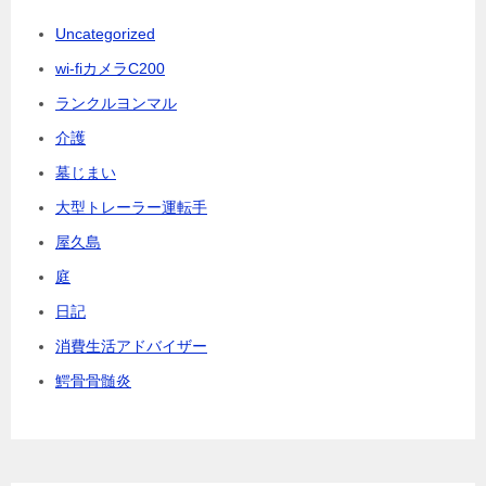
Uncategorized
wi-fiカメラC200
ランクルヨンマル
介護
墓じまい
大型トレーラー運転手
屋久島
庭
日記
消費生活アドバイザー
鰐骨骨髄炎