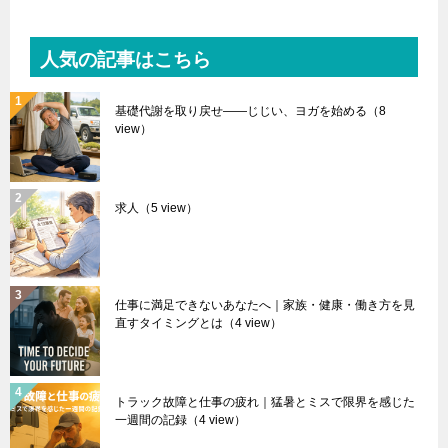
人気の記事はこちら
基礎代謝を取り戻せ――じじい、ヨガを始める
（8
view）
求人
（5 view）
仕事に満足できないあなたへ｜家族・健康・働き方を見
直すタイミングとは
（4 view）
トラック故障と仕事の疲れ｜猛暑とミスで限界を感じた
一週間の記録
（4 view）