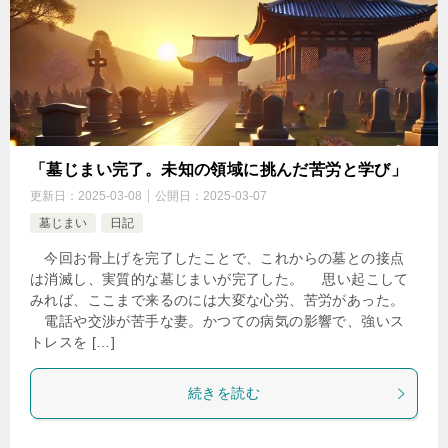
「墓じまい完了。未知の領域に挑んだ苦労と学び」
更新日：
2025-03-08
公開日：
2025-03-07
墓じまい
日記
今回お骨上げを完了したことで、これからの墓との接点
は消滅し、実質的な墓じまいが完了した。 思い起こして
みれば、ここまで来るのには大変な心労、苦労があった。
電話や交渉が苦手な妻。かつての病気の影響で、強いス
トレスを […]
続きを読む