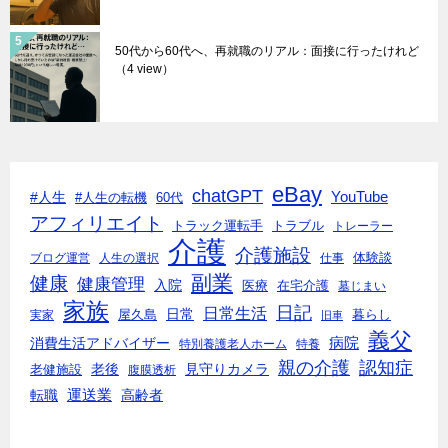
50代から60代へ、再就職のリアル：面接に行ったけれど
（4 view）
eBay
chatGPT
#人生
YouTube
#人生の転機
60代
アフィリエイト
トラック運転手
トラブル
トレーラー
介護
介護施設
体験談
ブログ運営
人生の選択
仕事
副業
健康
健康管理
入院
医療
在宅介護
墓じまい
家族
日記
日常生活
日常
実家
屋久島
暮らし
旧車
義父
消費生活アドバイザー
病院
特別養護老人ホーム
特養
親の介護
認知症
老後
見守りカメラ
老健施設
腹膜透析
転職
運送業
高齢者