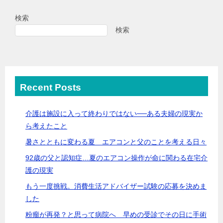
検索
検索
Recent Posts
介護は施設に入って終わりではない──ある夫婦の現実か
ら考えたこと
暑さとともに変わる夏 エアコンと父のことを考える日々
92歳の父と認知症…夏のエアコン操作が命に関わる在宅介
護の現実
もう一度挑戦。消費生活アドバイザー試験の応募を決めま
した
粉瘤が再発？と思って病院へ 早めの受診でその日に手術