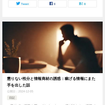
Tweet
0
0
懲りない性分と情報商材の誘惑：稼げる情報にまた
手を出した話
公開日：
2024-12-05
日記