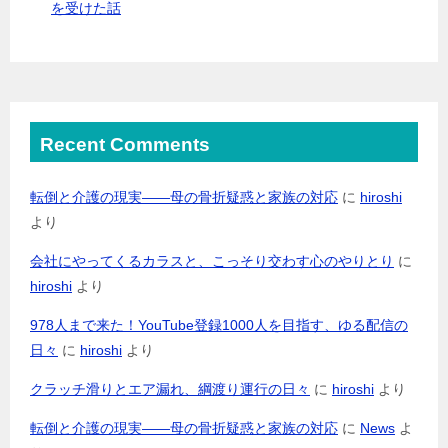
を受けた話
Recent Comments
転倒と介護の現実――母の骨折疑惑と家族の対応
に
hiroshi
より
会社にやってくるカラスと、こっそり交わす心のやりとり
に
hiroshi
より
978人まで来た！YouTube登録1000人を目指す、ゆる配信の
日々
に
hiroshi
より
クラッチ滑りとエア漏れ、綱渡り運行の日々
に
hiroshi
より
転倒と介護の現実――母の骨折疑惑と家族の対応
に
News
よ