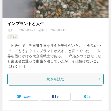
インプラントと人生
更新日：
2023-03-21
公開日：
2023-03-13
日記
同級生で、先日誕生日を迎えた男性がいた。 会話の中
で、「もうすぐインプラントが入る」と言っていた。 世
界を股にかける大企業戦士である。 私もかつてはせっせ
と歯医者に通って虫歯を治していたが、今は情けないこと
に行く […]
続きを読む
Tweet
0
0