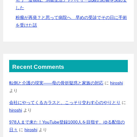
した
粉瘤が再発？と思って病院へ 早めの受診でその日に手術
を受けた話
Recent Comments
転倒と介護の現実――母の骨折疑惑と家族の対応
に
hiroshi
より
会社にやってくるカラスと、こっそり交わす心のやりとり
に
hiroshi
より
978人まで来た！YouTube登録1000人を目指す、ゆる配信の
日々
に
hiroshi
より