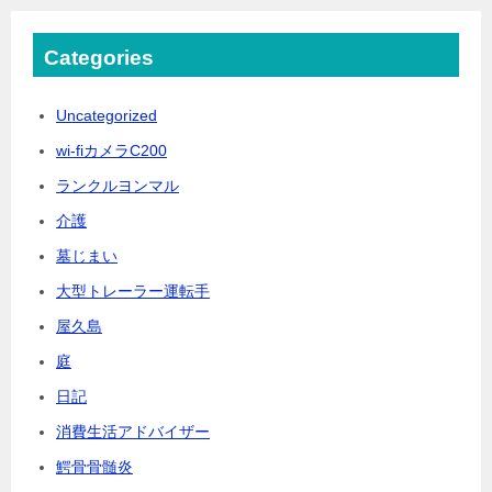
Categories
Uncategorized
wi-fiカメラC200
ランクルヨンマル
介護
墓じまい
大型トレーラー運転手
屋久島
庭
日記
消費生活アドバイザー
鰐骨骨髄炎