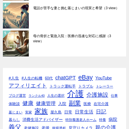
電話が苦手な妻と挑む墓じまいの現実と希望
（3 view）
母の骨折と緊急入院：医療の迅速な対応に感謝
（3
view）
eBay
chatGPT
#人生
YouTube
#人生の転機
60代
アフィリエイト
トラック運転手
トラブル
トレーラー
介護
介護施設
ブログ運営
人生の選択
仕事
ランクル40
副業
健康
健康管理
入院
体験談
医療
在宅介護
家族
日記
日常生活
日常
墓じまい
実家
屋久島
消費生活アドバイザー
病院
暮らし
特別養護老人ホーム
特養
義父
親の介護
老後
見守りカメラ
老健施設
腹膜透析