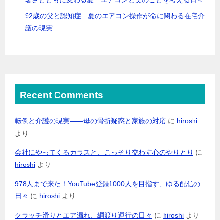
92歳の父と認知症…夏のエアコン操作が命に関わる在宅介
護の現実
Recent Comments
転倒と介護の現実――母の骨折疑惑と家族の対応
に
hiroshi
より
会社にやってくるカラスと、こっそり交わす心のやりとり
に
hiroshi
より
978人まで来た！YouTube登録1000人を目指す、ゆる配信の
日々
に
hiroshi
より
クラッチ滑りとエア漏れ、綱渡り運行の日々
に
hiroshi
より