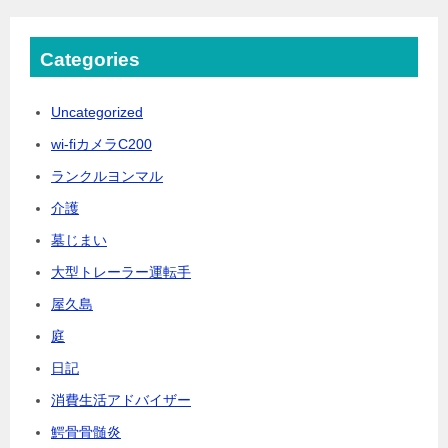
Categories
Uncategorized
wi-fiカメラC200
ランクルヨンマル
介護
墓じまい
大型トレーラー運転手
屋久島
庭
日記
消費生活アドバイザー
鰐骨骨髄炎