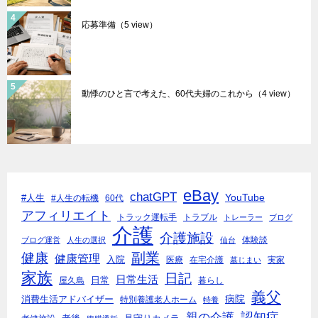
応募準備
（5 view）
動悸のひと言で考えた、60代夫婦のこれから
（4 view）
eBay
chatGPT
YouTube
#人生
#人生の転機
60代
アフィリエイト
トラック運転手
トラブル
トレーラー
ブログ
介護
介護施設
体験談
ブログ運営
人生の選択
仙台
副業
健康
健康管理
入院
医療
在宅介護
実家
墓じまい
家族
日記
日常生活
日常
屋久島
暮らし
義父
病院
消費生活アドバイザー
特別養護老人ホーム
特養
親の介護
認知症