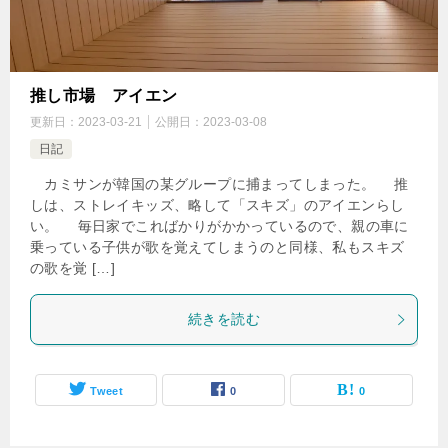
推し市場 アイエン
更新日：
2023-03-21
公開日：
2023-03-08
日記
カミサンが韓国の某グループに捕まってしまった。 推
しは、ストレイキッズ、略して「スキズ」のアイエンらし
い。 毎日家でこればかりがかかっているので、親の車に
乗っている子供が歌を覚えてしまうのと同様、私もスキズ
の歌を覚 […]
続きを読む
Tweet
0
0