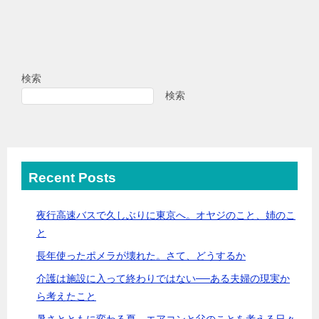
検索
検索
Recent Posts
夜行高速バスで久しぶりに東京へ。オヤジのこと、姉のこ
と
長年使ったポメラが壊れた。さて、どうするか
介護は施設に入って終わりではない──ある夫婦の現実か
ら考えたこと
暑さとともに変わる夏 エアコンと父のことを考える日々