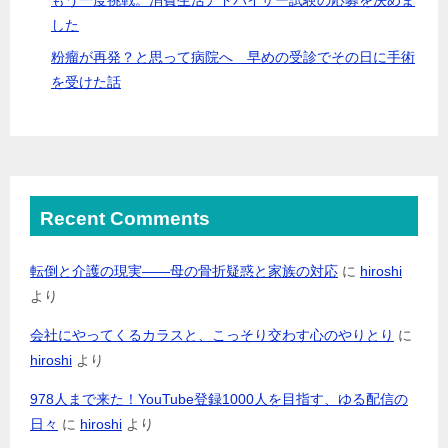
した
粉瘤が再発？と思って病院へ 早めの受診でその日に手術
を受けた話
Recent Comments
転倒と介護の現実――母の骨折疑惑と家族の対応
に
hiroshi
より
会社にやってくるカラスと、こっそり交わす心のやりとり
に
hiroshi
より
978人まで来た！YouTube登録1000人を目指す、ゆる配信の
日々
に
hiroshi
より