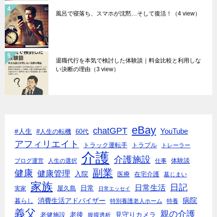
風呂で寝落ち、スマホが沈黙…そして復活！
（4 view）
退職代行を本気で検討した体験談｜料金比較と利用しな
い決断の理由
（3 view）
eBay
chatGPT
#人生
YouTube
#人生の転機
60代
アフィリエイト
トラック運転手
トラブル
トレーラー
介護
介護施設
体験談
ブログ運営
人生の選択
仕事
副業
健康
健康管理
入院
医療
在宅介護
墓じまい
家族
日記
日常生活
日常
実家
屋久島
日常エッセイ
消費生活アドバイザー
病院
暮らし
特別養護老人ホーム
特養
義父
親の介護
老後
見守りカメラ
老健施設
腹膜透析