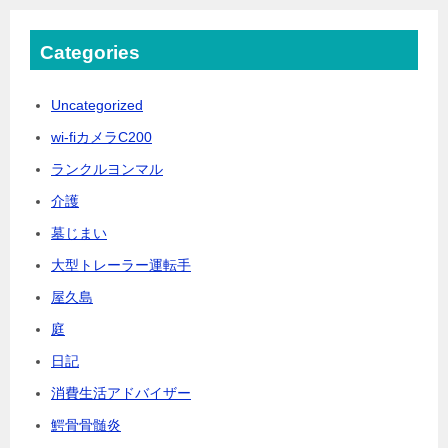
Categories
Uncategorized
wi-fiカメラC200
ランクルヨンマル
介護
墓じまい
大型トレーラー運転手
屋久島
庭
日記
消費生活アドバイザー
鰐骨骨髄炎