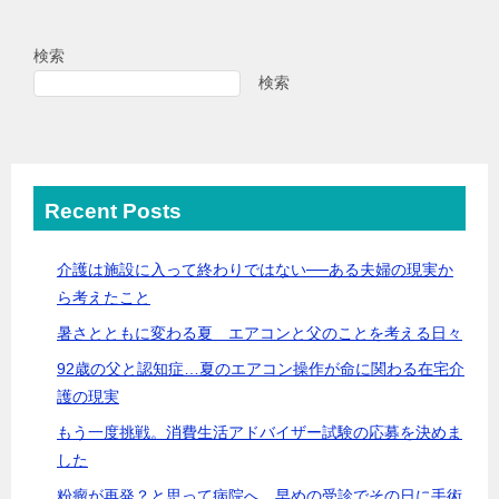
検索
検索
Recent Posts
介護は施設に入って終わりではない──ある夫婦の現実か
ら考えたこと
暑さとともに変わる夏 エアコンと父のことを考える日々
92歳の父と認知症…夏のエアコン操作が命に関わる在宅介
護の現実
もう一度挑戦。消費生活アドバイザー試験の応募を決めま
した
粉瘤が再発？と思って病院へ 早めの受診でその日に手術