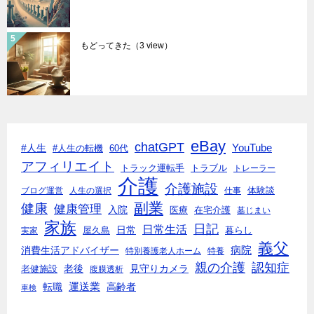
もどってきた
（3 view）
eBay
chatGPT
#人生
YouTube
#人生の転機
60代
アフィリエイト
トラック運転手
トラブル
トレーラー
介護
介護施設
体験談
ブログ運営
人生の選択
仕事
副業
健康
健康管理
入院
医療
在宅介護
墓じまい
家族
日記
日常生活
日常
実家
屋久島
暮らし
義父
消費生活アドバイザー
病院
特別養護老人ホーム
特養
親の介護
認知症
老後
見守りカメラ
老健施設
腹膜透析
転職
運送業
高齢者
車検