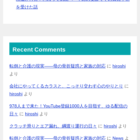
を受けた話
Recent Comments
転倒と介護の現実――母の骨折疑惑と家族の対応
に
hiroshi
より
会社にやってくるカラスと、こっそり交わす心のやりとり
に
hiroshi
より
978人まで来た！YouTube登録1000人を目指す、ゆる配信の
日々
に
hiroshi
より
クラッチ滑りとエア漏れ、綱渡り運行の日々
に
hiroshi
より
転倒と介護の現実――母の骨折疑惑と家族の対応
に
News
よ