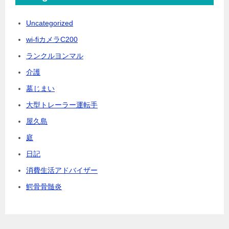
Uncategorized
wi-fiカメラC200
ランクルヨンマル
介護
墓じまい
大型トレーラー運転手
屋久島
庭
日記
消費生活アドバイザー
鰐骨骨髄炎