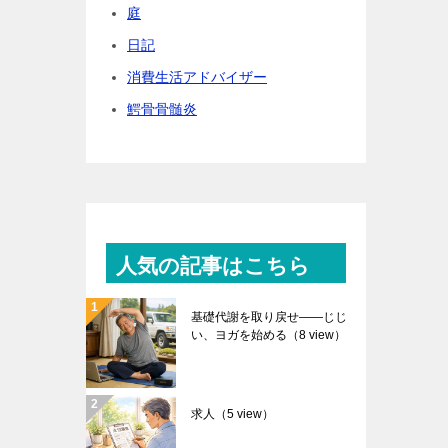
庭
日記
消費生活アドバイザー
鰐骨骨髄炎
人気の記事はこちら
基礎代謝を取り戻せ――じじ
い、ヨガを始める
（8 view）
求人
（5 view）