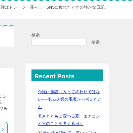
漁師はトレーラー暮らし SNSに疲れたときの静かな日記。
検索
検索
Recent Posts
介護は施設に入って終わりではな
とし
い──ある夫婦の現実から考えたこ
あ
と
つも
暑さとともに変わる夏 エアコン
と父のことを考える日々
92歳の父と認知症…夏のエアコン