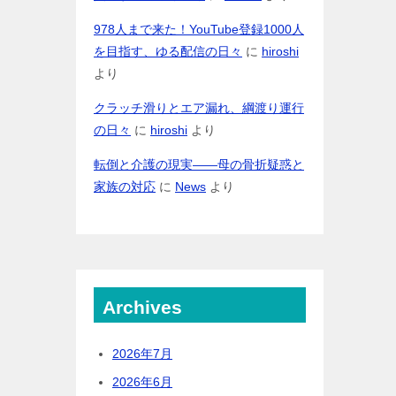
978人まで来た！YouTube登録1000人
を目指す、ゆる配信の日々
に
hiroshi
より
クラッチ滑りとエア漏れ、綱渡り運行
の日々
に
hiroshi
より
転倒と介護の現実――母の骨折疑惑と
家族の対応
に
News
より
Archives
2026年7月
2026年6月