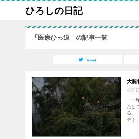
ひろしの日記
「医療ひっ迫」の記事一覧
Tweet
大腿
公開
一昨
たと
る。
デ […