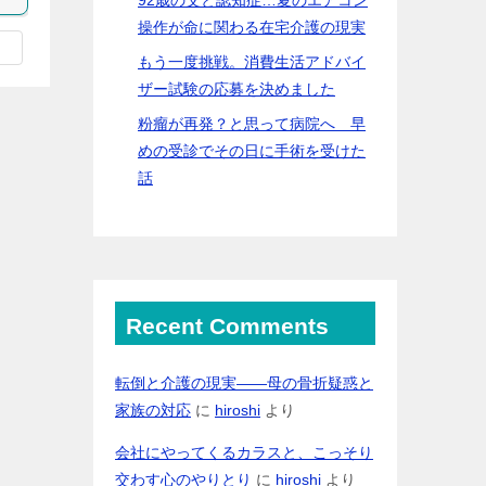
操作が命に関わる在宅介護の現実
もう一度挑戦。消費生活アドバイ
ザー試験の応募を決めました
粉瘤が再発？と思って病院へ 早
めの受診でその日に手術を受けた
話
Recent Comments
転倒と介護の現実――母の骨折疑惑と
家族の対応
に
hiroshi
より
会社にやってくるカラスと、こっそり
交わす心のやりとり
に
hiroshi
より