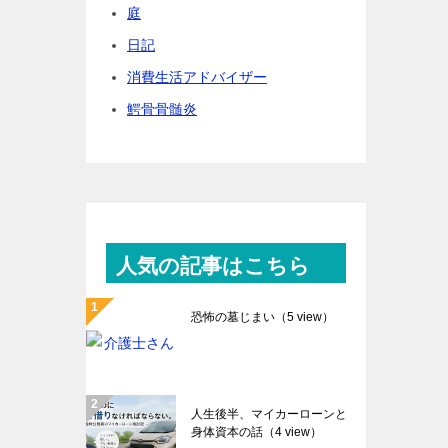
庭
日記
消費生活アドバイザー
鰐骨骨髄炎
人気の記事はこちら
恐怖の墓じまい
（5 view）
人生後半、マイカーローンと
身体資本の話
（4 view）