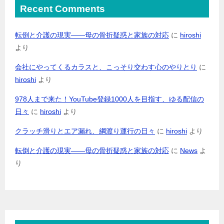
Recent Comments
転倒と介護の現実――母の骨折疑惑と家族の対応
に
hiroshi
より
会社にやってくるカラスと、こっそり交わす心のやりとり
に
hiroshi
より
978人まで来た！YouTube登録1000人を目指す、ゆる配信の
日々
に
hiroshi
より
クラッチ滑りとエア漏れ、綱渡り運行の日々
に
hiroshi
より
転倒と介護の現実――母の骨折疑惑と家族の対応
に
News
よ
り