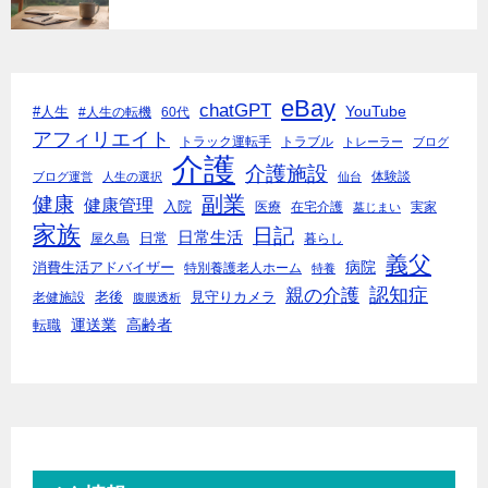
eBay
chatGPT
YouTube
#人生
#人生の転機
60代
アフィリエイト
トラック運転手
トラブル
トレーラー
ブログ
介護
介護施設
体験談
ブログ運営
人生の選択
仙台
副業
健康
健康管理
入院
医療
在宅介護
実家
墓じまい
家族
日記
日常生活
日常
屋久島
暮らし
義父
病院
消費生活アドバイザー
特別養護老人ホーム
特養
親の介護
認知症
老後
見守りカメラ
老健施設
腹膜透析
運送業
高齢者
転職