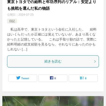
東京トヨタでの給料と年功序列のリアル：安定より
も挑戦を選んだ私の物語
公開日：
2024-07-25
日記
私は高卒で、東京トヨタという会社に入社した。 給料
はいくらだったか正確には覚えていないが、あまり高くな
かったと記憶している。 これは手取り額の話で、実際に
給料明細の総支給額を見るなら、それなりにあったのかも
しれない […]
続きを読む
Tweet
0
0