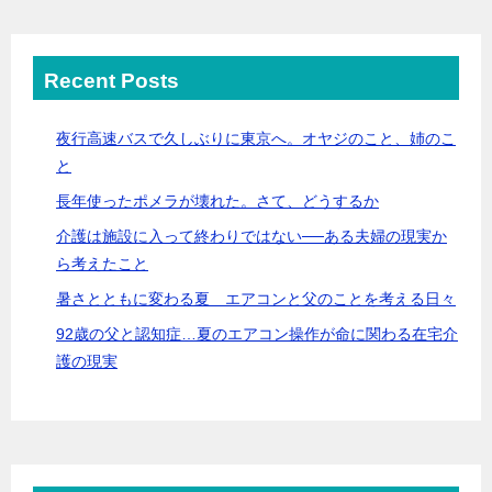
Recent Posts
夜行高速バスで久しぶりに東京へ。オヤジのこと、姉のこ
と
長年使ったポメラが壊れた。さて、どうするか
介護は施設に入って終わりではない──ある夫婦の現実か
ら考えたこと
暑さとともに変わる夏 エアコンと父のことを考える日々
92歳の父と認知症…夏のエアコン操作が命に関わる在宅介
護の現実