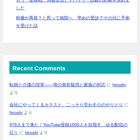
した
粉瘤が再発？と思って病院へ 早めの受診でその日に手術
を受けた話
Recent Comments
転倒と介護の現実――母の骨折疑惑と家族の対応
に
hiroshi
より
会社にやってくるカラスと、こっそり交わす心のやりとり
に
hiroshi
より
978人まで来た！YouTube登録1000人を目指す、ゆる配信の
日々
に
hiroshi
より