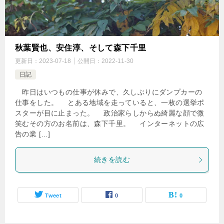
秋葉賢也、安住淳、そして森下千里
更新日：
2023-07-18
公開日：
2022-11-30
日記
昨日はいつもの仕事が休みで、久しぶりにダンプカーの
仕事をした。 とある地域を走っていると、一枚の選挙ポ
スターが目に止まった。 政治家らしからぬ綺麗な顔で微
笑むその方のお名前は、森下千里。 インターネットの広
告の業 […]
続きを読む
Tweet
0
0