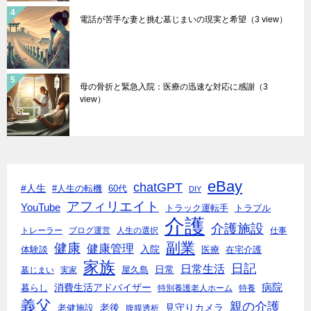
電話が苦手な妻と挑む墓じまいの現実と希望
（3 view）
母の骨折と緊急入院：医療の迅速な対応に感謝
（3
view）
eBay
chatGPT
#人生
#人生の転機
60代
DIY
アフィリエイト
YouTube
トラック運転手
トラブル
介護
介護施設
トレーラー
ブログ運営
人生の選択
仕事
副業
健康
健康管理
入院
体験談
医療
在宅介護
家族
日記
日常生活
日常
墓じまい
実家
屋久島
消費生活アドバイザー
病院
暮らし
特別養護老人ホーム
特養
義父
親の介護
老後
見守りカメラ
老健施設
腹膜透析