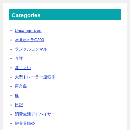
Categories
Uncategorized
wi-fiカメラC200
ランクルヨンマル
介護
墓じまい
大型トレーラー運転手
屋久島
庭
日記
消費生活アドバイザー
鰐骨骨髄炎