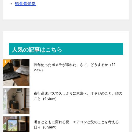
鰐骨骨髄炎
人気の記事はこちら
長年使ったポメラが壊れた。さて、どうするか
（11
view）
夜行高速バスで久しぶりに東京へ。オヤジのこと、姉の
こと
（6 view）
暑さとともに変わる夏 エアコンと父のことを考える
日々
（6 view）