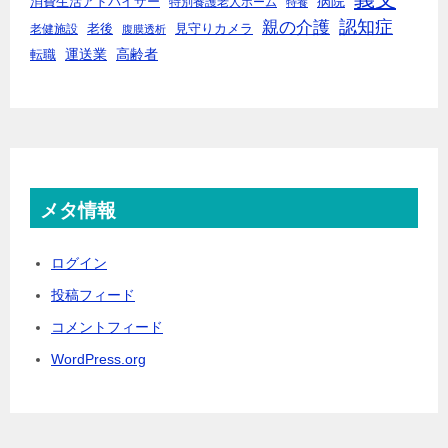
病院
消費生活アドバイザー
特別養護老人ホーム
特養
親の介護
認知症
老後
見守りカメラ
老健施設
腹膜透析
運送業
高齢者
転職
メタ情報
ログイン
投稿フィード
コメントフィード
WordPress.org