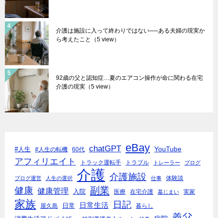
介護は施設に入って終わりではない──ある夫婦の現実か
ら考えたこと
（5 view）
92歳の父と認知症…夏のエアコン操作が命に関わる在宅
介護の現実
（5 view）
eBay
chatGPT
YouTube
#人生
#人生の転機
60代
アフィリエイト
トラック運転手
トラブル
トレーラー
ブログ
介護
介護施設
体験談
ブログ運営
人生の選択
仕事
副業
健康
健康管理
入院
医療
在宅介護
実家
墓じまい
家族
日記
日常生活
日常
屋久島
暮らし
義父