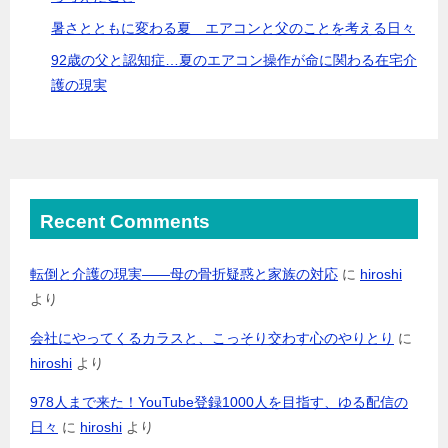
暑さとともに変わる夏 エアコンと父のことを考える日々
92歳の父と認知症…夏のエアコン操作が命に関わる在宅介
護の現実
Recent Comments
転倒と介護の現実――母の骨折疑惑と家族の対応
に
hiroshi
より
会社にやってくるカラスと、こっそり交わす心のやりとり
に
hiroshi
より
978人まで来た！YouTube登録1000人を目指す、ゆる配信の
日々
に
hiroshi
より