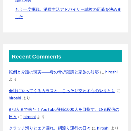
もう一度挑戦。消費生活アドバイザー試験の応募を決めま
した
Recent Comments
転倒と介護の現実――母の骨折疑惑と家族の対応
に
hiroshi
より
会社にやってくるカラスと、こっそり交わす心のやりとり
に
hiroshi
より
978人まで来た！YouTube登録1000人を目指す、ゆる配信の
日々
に
hiroshi
より
クラッチ滑りとエア漏れ、綱渡り運行の日々
に
hiroshi
より