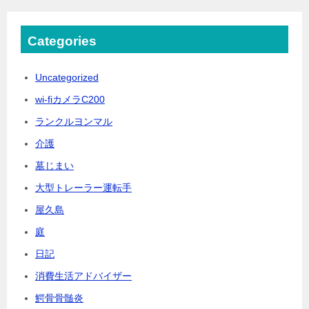
Categories
Uncategorized
wi-fiカメラC200
ランクルヨンマル
介護
墓じまい
大型トレーラー運転手
屋久島
庭
日記
消費生活アドバイザー
鰐骨骨髄炎