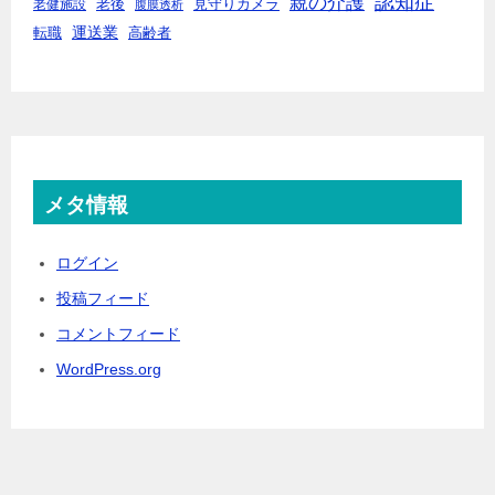
親の介護
認知症
老後
見守りカメラ
老健施設
腹膜透析
運送業
転職
高齢者
メタ情報
ログイン
投稿フィード
コメントフィード
WordPress.org