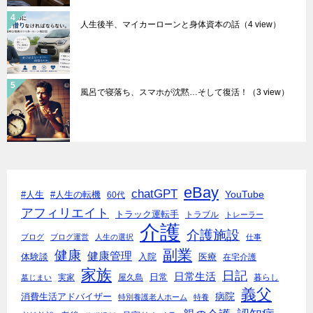
人生後半、マイカーローンと身体資本の話
（4 view）
風呂で寝落ち、スマホが沈黙…そして復活！
（3 view）
eBay
chatGPT
YouTube
#人生
#人生の転機
60代
アフィリエイト
トラック運転手
トラブル
トレーラー
介護
介護施設
ブログ
ブログ運営
人生の選択
仕事
副業
健康
健康管理
入院
体験談
医療
在宅介護
家族
日記
日常生活
日常
実家
屋久島
暮らし
墓じまい
義父
病院
消費生活アドバイザー
特別養護老人ホーム
特養