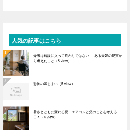
人気の記事はこちら
介護は施設に入って終わりではない──ある夫婦の現実か
ら考えたこと
（5 view）
恐怖の墓じまい
（5 view）
暑さとともに変わる夏 エアコンと父のことを考える
日々
（4 view）