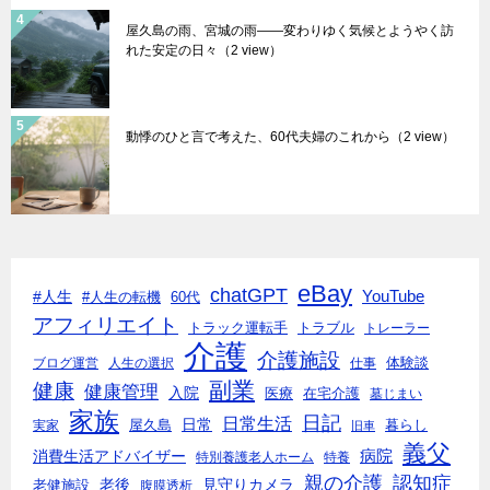
屋久島の雨、宮城の雨――変わりゆく気候とようやく訪
れた安定の日々
（2 view）
動悸のひと言で考えた、60代夫婦のこれから
（2 view）
eBay
chatGPT
#人生
YouTube
#人生の転機
60代
アフィリエイト
トラック運転手
トラブル
トレーラー
介護
介護施設
体験談
ブログ運営
人生の選択
仕事
副業
健康
健康管理
入院
医療
在宅介護
墓じまい
家族
日記
日常生活
日常
実家
屋久島
暮らし
旧車
義父
消費生活アドバイザー
病院
特別養護老人ホーム
特養
親の介護
認知症
老後
見守りカメラ
老健施設
腹膜透析