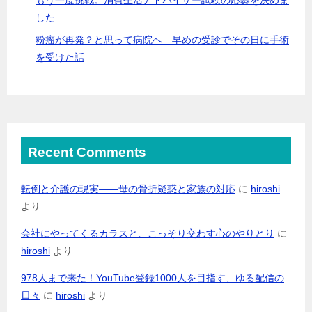
した
粉瘤が再発？と思って病院へ 早めの受診でその日に手術
を受けた話
Recent Comments
転倒と介護の現実――母の骨折疑惑と家族の対応
に
hiroshi
より
会社にやってくるカラスと、こっそり交わす心のやりとり
に
hiroshi
より
978人まで来た！YouTube登録1000人を目指す、ゆる配信の
日々
に
hiroshi
より