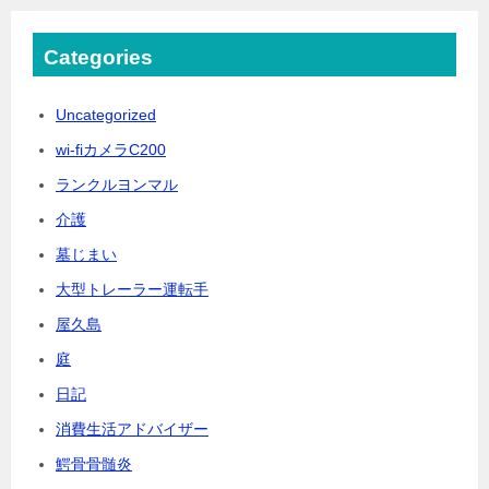
Categories
Uncategorized
wi-fiカメラC200
ランクルヨンマル
介護
墓じまい
大型トレーラー運転手
屋久島
庭
日記
消費生活アドバイザー
鰐骨骨髄炎