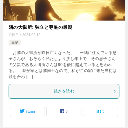
隣の大御所: 独立と尊厳の最期
公開日：
2024-02-13
日記
お隣の大御所が昨日亡くなった。 一緒に住んでいる息
子さんが、おそらく私たちより少し年上で、その息子さん
の父親である大御所さんは90を優に超えていると思われ
る。 我が家とは隣同士なので、私がこの家に来た当初は
顔を合わ […]
続きを読む
Tweet
0
0