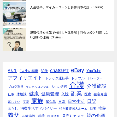
人生後半、マイカーローンと身体資本の話
（3 view）
退職代行を本気で検討した体験談｜料金比較と利用しな
い決断の理由
（3 view）
eBay
chatGPT
#人生
YouTube
#人生の転機
60代
アフィリエイト
トラック運転手
トラブル
トレーラー
介護
介護施設
ブログ運営
人生の選択
ランクルヨンマル
副業
健康
健康管理
入院
体験談
医療
仕事
在宅介護
家族
日記
日常生活
日常
墓じまい
実家
屋久島
消費生活アドバイザー
病院
暮らし
特別養護老人ホーム
特養
義父
親の介護
老後
見守りカメラ
老健施設
腹膜透析