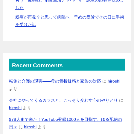
した
粉瘤が再発？と思って病院へ 早めの受診でその日に手術
を受けた話
Recent Comments
転倒と介護の現実――母の骨折疑惑と家族の対応
に
hiroshi
より
会社にやってくるカラスと、こっそり交わす心のやりとり
に
hiroshi
より
978人まで来た！YouTube登録1000人を目指す、ゆる配信の
日々
に
hiroshi
より