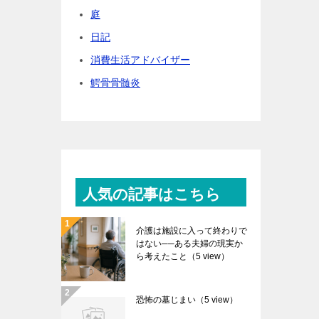
庭
日記
消費生活アドバイザー
鰐骨骨髄炎
人気の記事はこちら
介護は施設に入って終わりで
はない──ある夫婦の現実か
ら考えたこと
（5 view）
恐怖の墓じまい
（5 view）