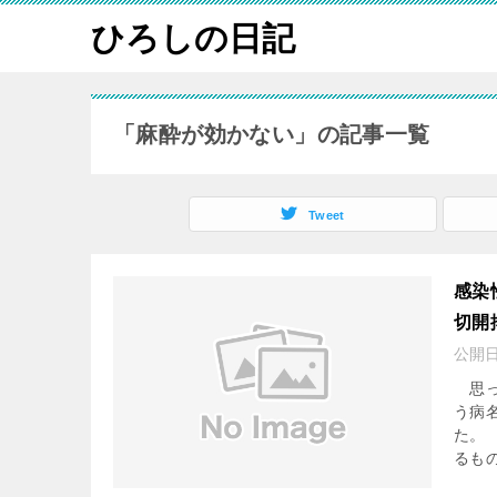
ひろしの日記
「麻酔が効かない」の記事一覧
Tweet
感染
切開
公開
思っ
う病
た。
るもの