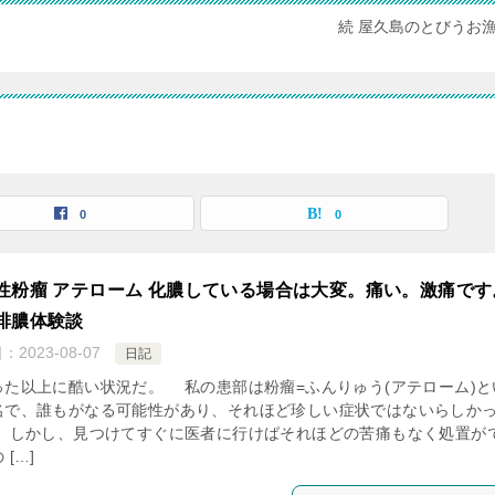
続 屋久島のとびうお
0
0
性粉瘤 アテローム 化膿している場合は大変。痛い。激痛です
排膿体験談
日：
2023-08-07
日記
た以上に酷い状況だ。 私の患部は粉瘤=ふんりゅう(アテローム)と
名で、誰もがなる可能性があり、それほど珍しい症状ではないらしか
 しかし、見つけてすぐに医者に行けばそれほどの苦痛もなく処置が
 […]