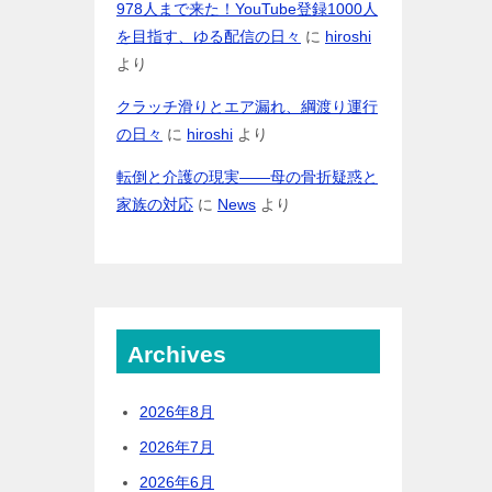
978人まで来た！YouTube登録1000人
を目指す、ゆる配信の日々
に
hiroshi
より
クラッチ滑りとエア漏れ、綱渡り運行
の日々
に
hiroshi
より
転倒と介護の現実――母の骨折疑惑と
家族の対応
に
News
より
Archives
2026年8月
2026年7月
2026年6月