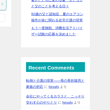
と父のことを考える日々
92歳の父と認知症…夏のエアコン
操作が命に関わる在宅介護の現実
もう一度挑戦。消費生活アドバイ
ザー試験の応募を決めました
Recent Comments
転倒と介護の現実――母の骨折疑惑と
家族の対応
に
hiroshi
より
会社にやってくるカラスと、こっそり
交わす心のやりとり
に
hiroshi
より