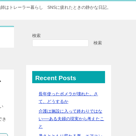
漁師はトレーラー暮らし SNSに疲れたときの静かな日記。
検索
検索
Recent Posts
。
長年使ったポメラが壊れた。さ
て、どうするか
い
介護は施設に入って終わりではな
っ
い──ある夫婦の現実から考えたこ
でき
と
暑さとともに変わる夏 エアコン