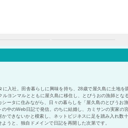
タに入社。田舎暮らしに興味を持ち、28歳で屋久島に土地を
ンクルヨンマルとともに屋久島に移住し、とびうおの漁師とな
カシータに住みながら、日々の暮らしを「屋久島のとびうお
トの中のWeb日記で発信。のちに結婚し、カミサンの実家の
何かできないかと模索し、ネットビジネスに足を踏み入れ数
せようと、独自ドメインで日記を再開した次第です。