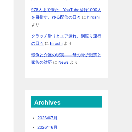
978人まで来た！YouTube登録1000人
を目指す、ゆる配信の日々
に
hiroshi
より
クラッチ滑りとエア漏れ、綱渡り運行
の日々
に
hiroshi
より
転倒と介護の現実――母の骨折疑惑と
家族の対応
に
News
より
Archives
2026年7月
2026年6月