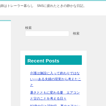
漁師はトレーラー暮らし SNSに疲れたときの静かな日記。
検索
検索
Recent Posts
介護は施設に入って終わりではな
い──ある夫婦の現実から考えたこ
と
暑さとともに変わる夏 エアコン
と父のことを考える日々
92歳の父と認知症…夏のエアコン