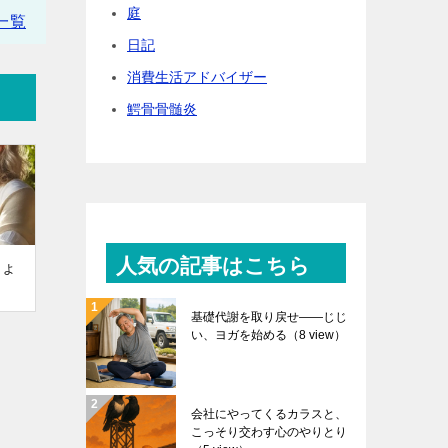
庭
一覧
日記
消費生活アドバイザー
鰐骨骨髄炎
人気の記事はこちら
、よ
基礎代謝を取り戻せ――じじ
い、ヨガを始める
（8 view）
会社にやってくるカラスと、
こっそり交わす心のやりとり