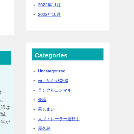
2022年11月
2022年10月
Categories
Uncategorized
wi-fiカメラC200
ランクルヨンマル
購
介護
る。
漁師は
墓じまい
宮城
大型トレーラー運転手
十年が
屋久島