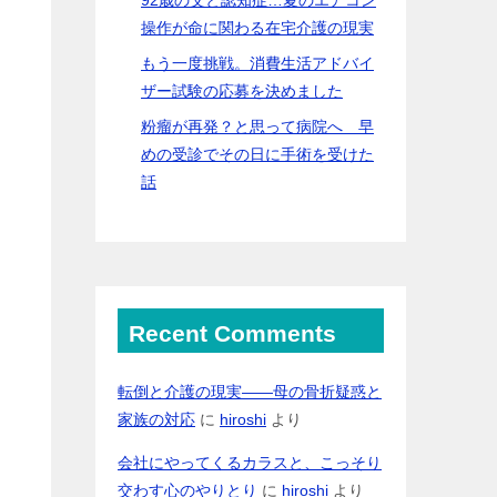
操作が命に関わる在宅介護の現実
もう一度挑戦。消費生活アドバイ
ザー試験の応募を決めました
粉瘤が再発？と思って病院へ 早
めの受診でその日に手術を受けた
話
Recent Comments
転倒と介護の現実――母の骨折疑惑と
家族の対応
に
hiroshi
より
会社にやってくるカラスと、こっそり
交わす心のやりとり
に
hiroshi
より