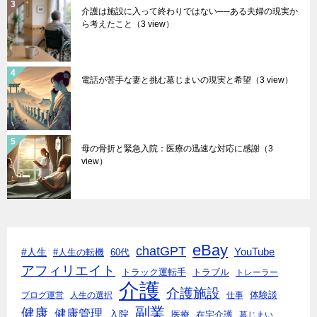
介護は施設に入って終わりではない──ある夫婦の現実か
ら考えたこと
（3 view）
電話が苦手な妻と挑む墓じまいの現実と希望
（3 view）
母の骨折と緊急入院：医療の迅速な対応に感謝
（3
view）
eBay
chatGPT
#人生
YouTube
#人生の転機
60代
アフィリエイト
トラック運転手
トラブル
トレーラー
介護
介護施設
体験談
ブログ運営
人生の選択
仕事
副業
健康
健康管理
入院
医療
在宅介護
墓じまい