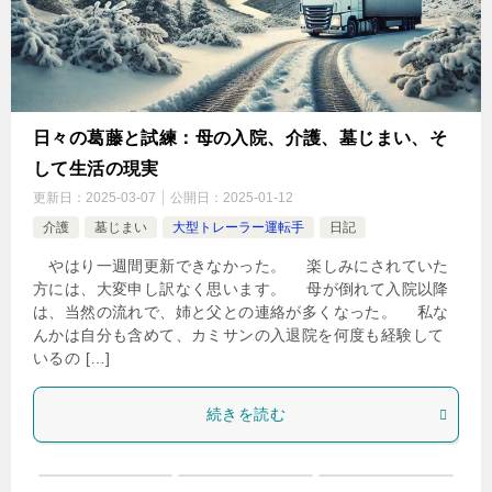
日々の葛藤と試練：母の入院、介護、墓じまい、そ
して生活の現実
更新日：
2025-03-07
公開日：
2025-01-12
介護
墓じまい
大型トレーラー運転手
日記
やはり一週間更新できなかった。 楽しみにされていた
方には、大変申し訳なく思います。 母が倒れて入院以降
は、当然の流れで、姉と父との連絡が多くなった。 私な
んかは自分も含めて、カミサンの入退院を何度も経験して
いるの […]
続きを読む