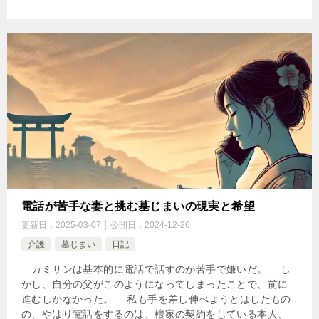
電話が苦手な妻と挑む墓じまいの現実と希望
更新日：
2025-03-07
公開日：
2024-12-26
介護
墓じまい
日記
カミサンは基本的に電話で話すのが苦手で嫌いだ。 し
かし、自分の父がこのようになってしまったことで、前に
進むしかなかった。 私も手を差し伸べようとはしたもの
の、やはり電話をするのは、檀家の契約をしている本人、