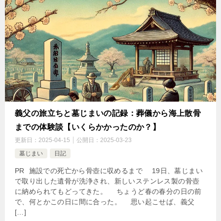
義父の旅立ちと墓じまいの記録：葬儀から海上散骨
までの体験談【いくらかかったのか？】
更新日：
2025-04-15
公開日：
2025-03-23
墓じまい
日記
PR ​ 施設での死亡から骨壺に収めるまで 19日、墓じまい
で取り出した遺骨が洗浄され、新しいステンレス製の骨壺
に納められてもどってきた。 ちょうど春の春分の日の前
で、何とかこの日に間に合った。 思い起こせば、義父
[…]