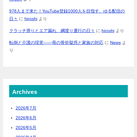
978人まで来た！YouTube登録1000人を目指す、ゆる配信の
日々
に
hiroshi
より
クラッチ滑りとエア漏れ、綱渡り運行の日々
に
hiroshi
より
転倒と介護の現実――母の骨折疑惑と家族の対応
に
News
よ
り
Archives
2026年7月
2026年6月
2026年5月