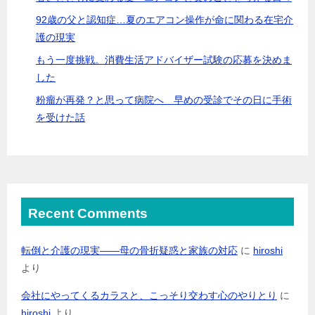
92歳の父と認知症…夏のエアコン操作が命に関わる在宅介
護の現実
もう一度挑戦。消費生活アドバイザー試験の応募を決めま
した
粉瘤が再発？と思って病院へ 早めの受診でその日に手術
を受けた話
Recent Comments
転倒と介護の現実――母の骨折疑惑と家族の対応
に
hiroshi
より
会社にやってくるカラスと、こっそり交わす心のやりとり
に
hiroshi
より