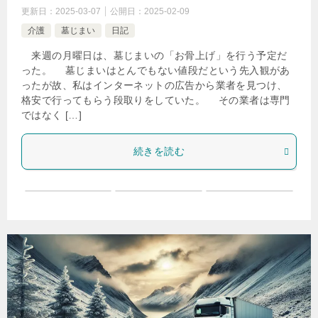
更新日：
2025-03-07
公開日：
2025-02-09
介護
墓じまい
日記
来週の月曜日は、墓じまいの「お骨上げ」を行う予定だ
った。 墓じまいはとんでもない値段だという先入観があ
ったが故、私はインターネットの広告から業者を見つけ、
格安で行ってもらう段取りをしていた。 その業者は専門
ではなく […]
続きを読む