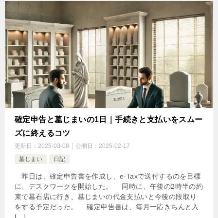
確定申告と墓じまいの1日｜手続きと支払いをスムー
ズに終えるコツ
更新日：
2025-03-08
公開日：
2025-02-17
墓じまい
日記
昨日は、確定申告書を作成し、e-Taxで送付するのを目標
に、デスクワークを開始した。 同時に、午後の2時半の約
束で墓石店に行き、墓じまいの代金支払いと今後の段取り
をする予定だった。 確定申告書は、毎月一応きちんと入
[…]