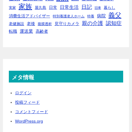
家族
日記
日常生活
日常
実家
屋久島
暮らし
旧車
義父
消費生活アドバイザー
病院
特別養護老人ホーム
特養
親の介護
認知症
老後
見守りカメラ
老健施設
腹膜透析
転職
運送業
高齢者
メタ情報
ログイン
投稿フィード
コメントフィード
WordPress.org