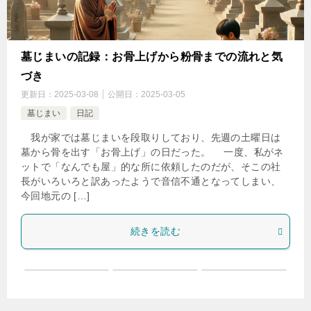
墓じまいの記録：お骨上げから粉骨までの流れと気
づき
更新日：
2025-03-08
公開日：
2025-03-05
墓じまい
日記
我が家では墓じまいを段取りしており、先週の土曜日は
墓から骨を出す「お骨上げ」の日だった。 一度、私がネ
ットで「なんでも屋」的な所に依頼したのだが、そこの社
長がいろいろと訳あったようで音信不通となってしまい、
今回地元の […]
続きを読む