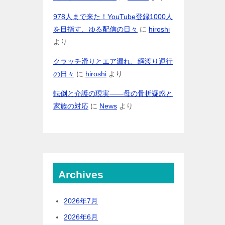
978人まで来た！YouTube登録1000人
を目指す、ゆる配信の日々
に
hiroshi
より
クラッチ滑りとエア漏れ、綱渡り運行
の日々
に
hiroshi
より
転倒と介護の現実――母の骨折疑惑と
家族の対応
に
News
より
Archives
2026年7月
2026年6月