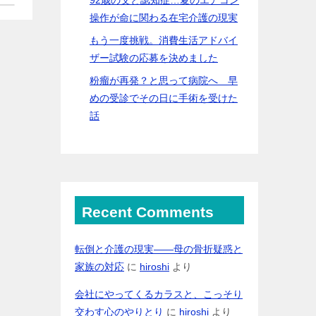
操作が命に関わる在宅介護の現実
もう一度挑戦。消費生活アドバイ
ザー試験の応募を決めました
粉瘤が再発？と思って病院へ 早
めの受診でその日に手術を受けた
話
Recent Comments
転倒と介護の現実――母の骨折疑惑と
家族の対応
に
hiroshi
より
会社にやってくるカラスと、こっそり
交わす心のやりとり
に
hiroshi
より