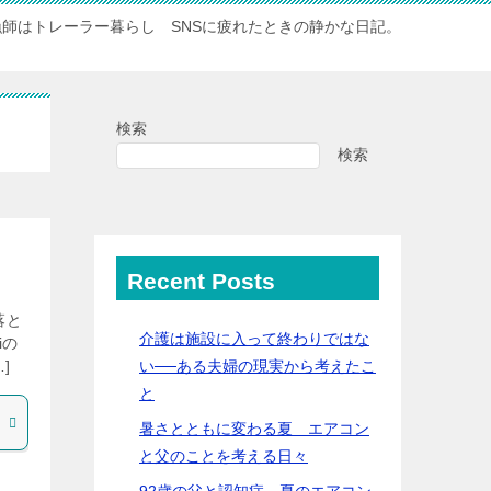
漁師はトレーラー暮らし SNSに疲れたときの静かな日記。
検索
検索
Recent Posts
落と
介護は施設に入って終わりではな
iの
い──ある夫婦の現実から考えたこ
]
と
暑さとともに変わる夏 エアコン
と父のことを考える日々
92歳の父と認知症…夏のエアコン