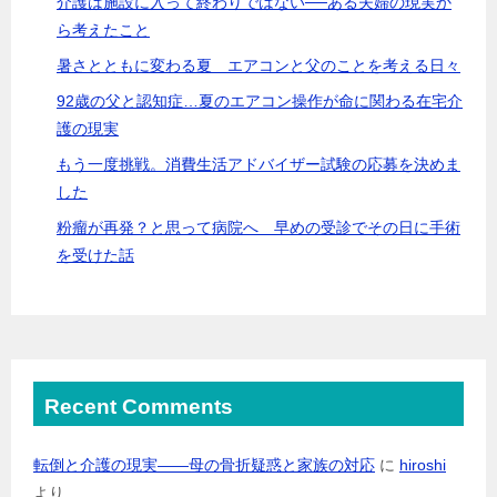
介護は施設に入って終わりではない──ある夫婦の現実か
ら考えたこと
暑さとともに変わる夏 エアコンと父のことを考える日々
92歳の父と認知症…夏のエアコン操作が命に関わる在宅介
護の現実
もう一度挑戦。消費生活アドバイザー試験の応募を決めま
した
粉瘤が再発？と思って病院へ 早めの受診でその日に手術
を受けた話
Recent Comments
転倒と介護の現実――母の骨折疑惑と家族の対応
に
hiroshi
より