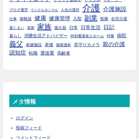
介護
介護施設
ブログ運営
人生の選択
ランクルヨンマル
副業
健康
健康管理
入院
体験談
医療
仕事
在宅介護
家族
日記
日常生活
日常
墓じまい
実家
屋久島
消費生活アドバイザー
病院
暮らし
特別養護老人ホーム
特養
義父
親の介護
老後
見守りカメラ
老健施設
腹膜透析
認知症
転職
運送業
高齢者
メタ情報
ログイン
投稿フィード
コメントフィード