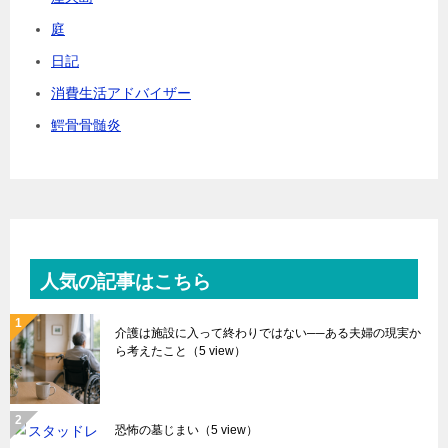
庭
日記
消費生活アドバイザー
鰐骨骨髄炎
人気の記事はこちら
介護は施設に入って終わりではない──ある夫婦の現実か
ら考えたこと
（5 view）
恐怖の墓じまい
（5 view）