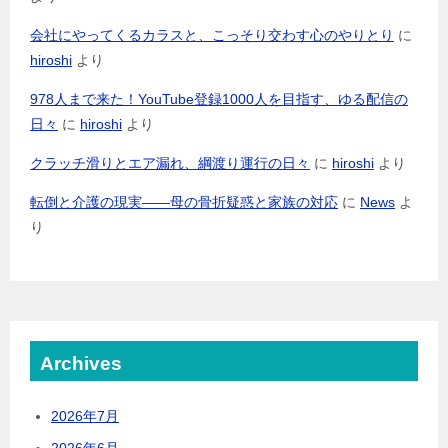
会社にやってくるカラスと、こっそり交わす心のやりとり
に
hiroshi
より
978人まで来た！YouTube登録1000人を目指す、ゆる配信の
日々
に
hiroshi
より
クラッチ滑りとエア漏れ、綱渡り運行の日々
に
hiroshi
より
転倒と介護の現実――母の骨折疑惑と家族の対応
に
News
よ
り
Archives
2026年7月
2026年6月