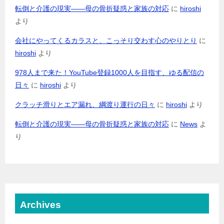
転倒と介護の現実――母の骨折疑惑と家族の対応
に
hiroshi
より
会社にやってくるカラスと、こっそり交わす心のやりとり
に
hiroshi
より
978人まで来た！YouTube登録1000人を目指す、ゆる配信の
日々
に
hiroshi
より
クラッチ滑りとエア漏れ、綱渡り運行の日々
に
hiroshi
より
転倒と介護の現実――母の骨折疑惑と家族の対応
に
News
よ
り
Archives