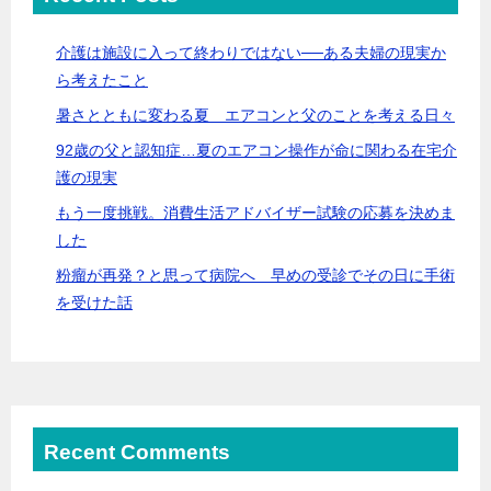
介護は施設に入って終わりではない──ある夫婦の現実か
ら考えたこと
暑さとともに変わる夏 エアコンと父のことを考える日々
92歳の父と認知症…夏のエアコン操作が命に関わる在宅介
護の現実
もう一度挑戦。消費生活アドバイザー試験の応募を決めま
した
粉瘤が再発？と思って病院へ 早めの受診でその日に手術
を受けた話
Recent Comments