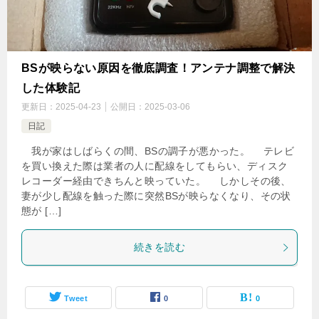
BSが映らない原因を徹底調査！アンテナ調整で解決
した体験記
更新日：
2025-04-23
公開日：
2025-03-06
日記
我が家はしばらくの間、BSの調子が悪かった。 テレビ
を買い換えた際は業者の人に配線をしてもらい、ディスク
レコーダー経由できちんと映っていた。 しかしその後、
妻が少し配線を触った際に突然BSが映らなくなり、その状
態が […]
続きを読む
Tweet
0
0