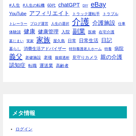
eBay
chatGPT
#人生
#人生の転機
60代
DIY
アフィリエイト
YouTube
トラック運転手
トラブル
介護
介護施設
トレーラー
ブログ運営
人生の選択
仕事
副業
健康
健康管理
入院
体験談
医療
在宅介護
家族
日記
日常生活
日常
墓じまい
実家
屋久島
消費生活アドバイザー
病院
暮らし
特別養護老人ホーム
特養
義父
親の介護
老後
見守りカメラ
老健施設
腹膜透析
認知症
転職
運送業
高齢者
メタ情報
ログイン