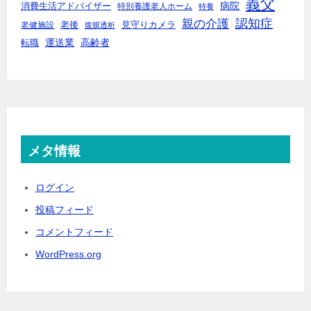
義父
病院
消費生活アドバイザー
特別養護老人ホーム
特養
親の介護
認知症
老後
見守りカメラ
老健施設
腹膜透析
運送業
高齢者
転職
メタ情報
ログイン
投稿フィード
コメントフィード
WordPress.org