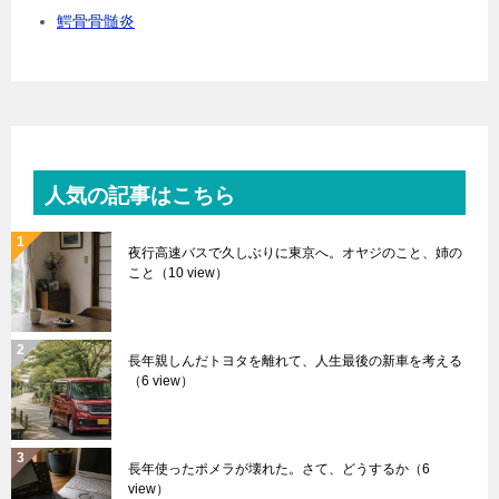
鰐骨骨髄炎
人気の記事はこちら
夜行高速バスで久しぶりに東京へ。オヤジのこと、姉の
こと
（10 view）
長年親しんだトヨタを離れて、人生最後の新車を考える
（6 view）
長年使ったポメラが壊れた。さて、どうするか
（6
view）