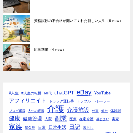
資格試験の不合格が開いてくれた新しい人生
（6 view）
応募準備
（4 view）
eBay
chatGPT
YouTube
#人生
#人生の転機
60代
アフィリエイト
トラック運転手
トラブル
トレーラー
介護
介護施設
体験談
ブログ運営
人生の選択
仕事
仙台
副業
健康
健康管理
入院
医療
在宅介護
実家
墓じまい
家族
日記
日常生活
日常
屋久島
暮らし