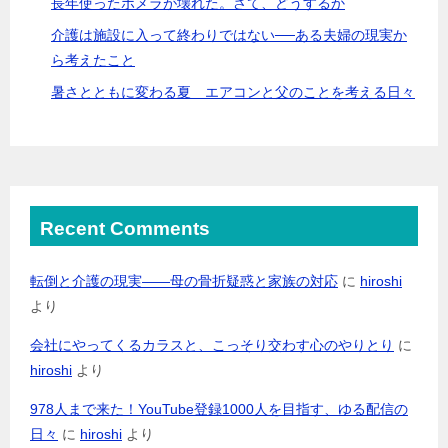
長年使ったポメラが壊れた。さて、どうするか
介護は施設に入って終わりではない──ある夫婦の現実か
ら考えたこと
暑さとともに変わる夏 エアコンと父のことを考える日々
Recent Comments
転倒と介護の現実――母の骨折疑惑と家族の対応
に
hiroshi
より
会社にやってくるカラスと、こっそり交わす心のやりとり
に
hiroshi
より
978人まで来た！YouTube登録1000人を目指す、ゆる配信の
日々
に
hiroshi
より