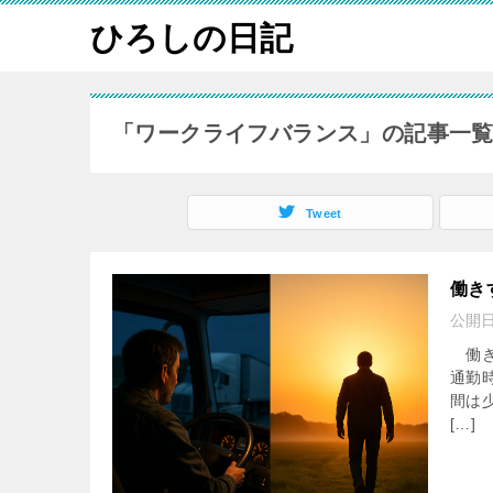
ひろしの日記
「ワークライフバランス」の記事一
Tweet
働き
公開
働き
通勤
間は
[…]