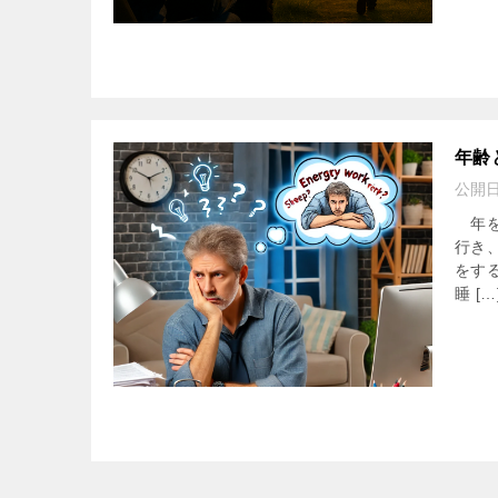
年齢
公開
年を
行き
をす
睡 […