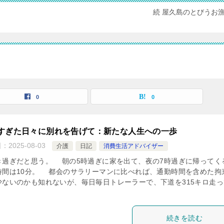
続 屋久島のとびうお
覧
0
0
すぎた日々に別れを告げて：新たな人生への一歩
日：
2025-08-03
介護
日記
消費生活アドバイザー
過ぎだと思う。 朝の5時過ぎに家を出て、夜の7時過ぎに帰ってく
時間は10分。 都会のサラリーマンに比べれば、通勤時間を含めた拘
少ないのかも知れないが、毎日毎日トレーラーで、下道を315キロ走っ
続きを読む