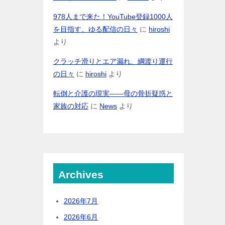
978人まで来た！YouTube登録1000人
を目指す、ゆる配信の日々
に
hiroshi
より
クラッチ滑りとエア漏れ、綱渡り運行
の日々
に
hiroshi
より
転倒と介護の現実――母の骨折疑惑と
家族の対応
に
News
より
Archives
2026年7月
2026年6月