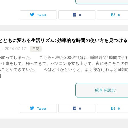
Tweet
0
0
とともに変わる生活リズム: 効率的な時間の使い方を見つける
日：
2024-07-17
日記
取ってしまった。 こちらへ来た2000年頃は、睡眠時間4時間で会
、仕事をして、帰ってきて、パソコンを立ち上げて、夜にそこそこの
ることができていた。 今はどうかというと、よく寝なければと5時
]
続きを読む
Tweet
0
0