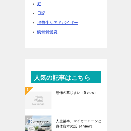
庭
日記
消費生活アドバイザー
鰐骨骨髄炎
人気の記事はこちら
恐怖の墓じまい
（5 view）
人生後半、マイカーローンと
身体資本の話
（4 view）