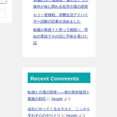
操作が命に関わる在宅介護の現実
もう一度挑戦。消費生活アドバイ
ザー試験の応募を決めました
粉瘤が再発？と思って病院へ 早
めの受診でその日に手術を受けた
話
Recent Comments
転倒と介護の現実――母の骨折疑惑と
家族の対応
に
hiroshi
より
会社にやってくるカラスと、こっそり
交わす心のやりとり
に
hiroshi
より