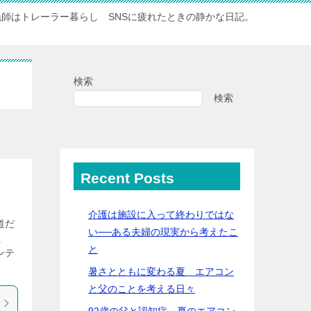
漁師はトレーラー暮らし SNSに疲れたときの静かな日記。
検索
検索
Recent Posts
介護は施設に入って終わりではな
道だ
い──ある夫婦の現実から考えたこ
た
と
ンテ
暑さとともに変わる夏 エアコン
と父のことを考える日々
92歳の父と認知症…夏のエアコン