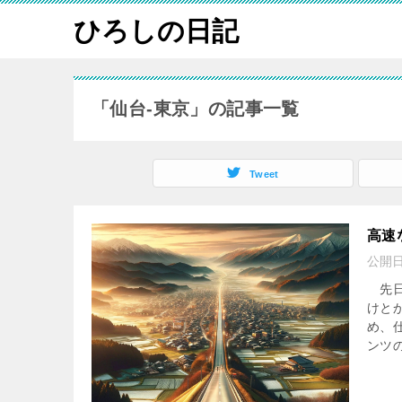
ひろしの日記
「仙台-東京」の記事一覧
Tweet
高速
公開
先日
けと
め、
ンツの