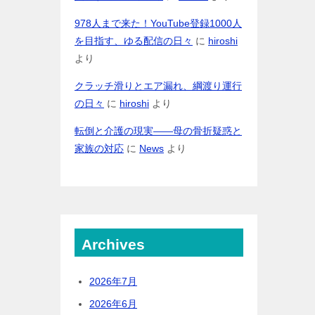
978人まで来た！YouTube登録1000人
を目指す、ゆる配信の日々
に
hiroshi
より
クラッチ滑りとエア漏れ、綱渡り運行
の日々
に
hiroshi
より
転倒と介護の現実――母の骨折疑惑と
家族の対応
に
News
より
Archives
2026年7月
2026年6月