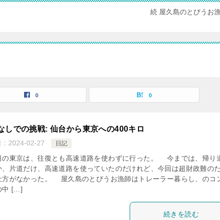
続 屋久島のとびうお
0
0
なしでの挑戦: 仙台から東京への400キロ
日：
2024-02-27
日記
の東京は、往復とも高速道路を使わずに行った。 今までは、帰り
か、片道だけ、高速道路を使っていたのだけれど、今回は超財政難の
仕方がなかった。 屋久島のとびうお漁師はトレーラー暮らし、のコ
中 […]
続きを読む