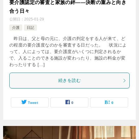
要介護認定の審査と家族の絆――決断の重みと向き
合う日々
公開日：
2025-01-29
介護
日記
昨日は、父と母の元に、介護の判定をする人が来て、ど
の程度の要介護度なのかを審査する日だった。 状況によ
って、人によっては、要介護度がいくつに判定されるか
で、入ることのできる施設が変わったり、施設の料金が変
わったりする […]
続きを読む
Tweet
0
0