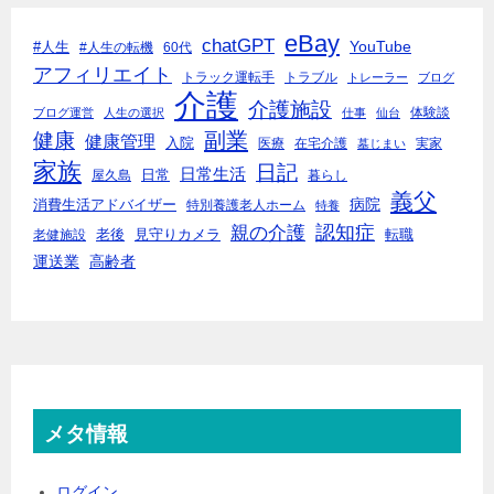
eBay
chatGPT
YouTube
#人生
#人生の転機
60代
アフィリエイト
トラック運転手
トラブル
トレーラー
ブログ
介護
介護施設
体験談
ブログ運営
人生の選択
仕事
仙台
副業
健康
健康管理
入院
医療
在宅介護
実家
墓じまい
家族
日記
日常生活
日常
屋久島
暮らし
義父
病院
消費生活アドバイザー
特別養護老人ホーム
特養
親の介護
認知症
老後
見守りカメラ
転職
老健施設
運送業
高齢者
メタ情報
ログイン