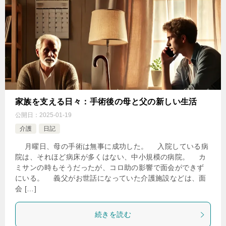
家族を支える日々：手術後の母と父の新しい生活
公開日：
2025-01-19
介護
日記
​ 月曜日、母の手術は無事に成功した。 入院している病
院は、それほど病床が多くはない、中小規模の病院。 カ
ミサンの時もそうだったが、コロ助の影響で面会ができず
にいる。 義父がお世話になっていた介護施設などは、面
会 […]
続きを読む