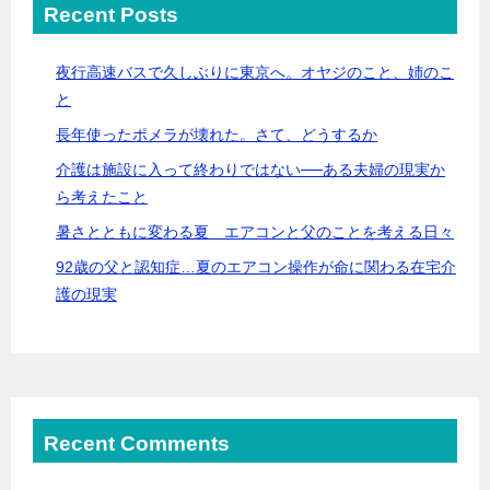
Recent Posts
夜行高速バスで久しぶりに東京へ。オヤジのこと、姉のこ
と
長年使ったポメラが壊れた。さて、どうするか
介護は施設に入って終わりではない──ある夫婦の現実か
ら考えたこと
暑さとともに変わる夏 エアコンと父のことを考える日々
92歳の父と認知症…夏のエアコン操作が命に関わる在宅介
護の現実
Recent Comments