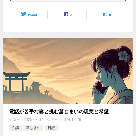
Tweet
0
0
電話が苦手な妻と挑む墓じまいの現実と希望
更新日：
2025-03-07
公開日：
2024-12-26
介護
墓じまい
日記