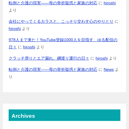
転倒と介護の現実――母の骨折疑惑と家族の対応
に
hiroshi
より
会社にやってくるカラスと、こっそり交わす心のやりとり
に
hiroshi
より
978人まで来た！YouTube登録1000人を目指す、ゆる配信の
日々
に
hiroshi
より
クラッチ滑りとエア漏れ、綱渡り運行の日々
に
hiroshi
より
転倒と介護の現実――母の骨折疑惑と家族の対応
に
News
よ
り
Archives