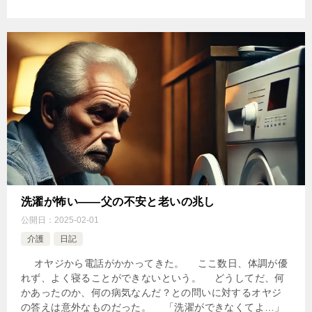
洗濯が怖い――父の不安と老いの兆し
公開日：
2025-02-01
介護
日記
​ オヤジから電話がかかってきた。 ここ数日、体調が優
れず、よく寝ることができないという。 どうしてだ、何
かあったのか、何の病気なんだ？との問いに対するオヤジ
の答えは意外なものだった。 「洗濯ができなくてよ…」