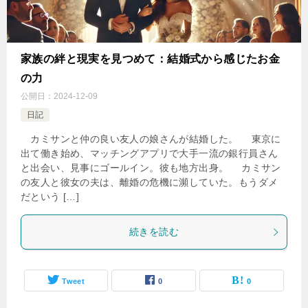
家族の絆と現実を見つめて：結婚式から感じたお金
の力
公開日：
2024-12-09
日記
カミサンと仲の良い友人の娘さんが結婚した。 東京に
出て働き始め、マッチングアプリで大手一流の銀行員さん
と出会い、見事にゴールイン。彼も地方出身。 カミサン
の友人と彼女の夫は、離婚の危機に瀕していた。もうダメ
だという […]
続きを読む
Tweet
0
0