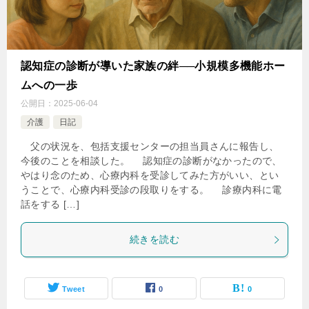
認知症の診断が導いた家族の絆──小規模多機能ホー
ムへの一歩
公開日：
2025-06-04
介護
日記
父の状況を、包括支援センターの担当員さんに報告し、
今後のことを相談した。 認知症の診断がなかったので、
やはり念のため、心療内科を受診してみた方がいい、とい
うことで、心療内科受診の段取りをする。 診療内科に電
話をする […]
続きを読む
Tweet
0
0