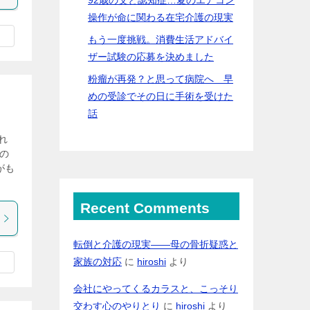
操作が命に関わる在宅介護の現実
もう一度挑戦。消費生活アドバイ
ザー試験の応募を決めました
粉瘤が再発？と思って病院へ 早
めの受診でその日に手術を受けた
話
れ
の
がも
Recent Comments
転倒と介護の現実――母の骨折疑惑と
家族の対応
に
hiroshi
より
会社にやってくるカラスと、こっそり
交わす心のやりとり
に
hiroshi
より