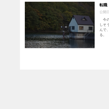
転職
公開
今の
しそ
んで
る。 