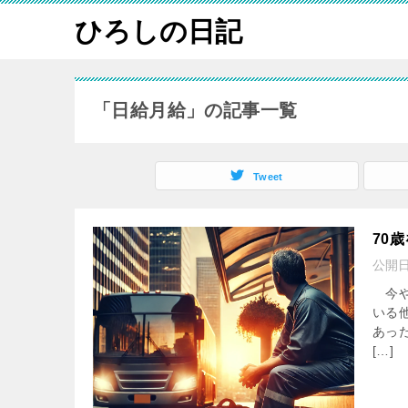
ひろしの日記
「日給月給」の記事一覧
Tweet
70
公開
今や
いる
あっ
[…]