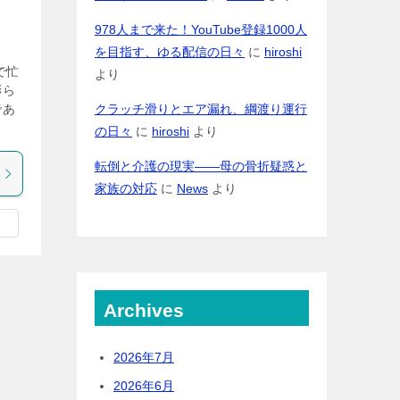
978人まで来た！YouTube登録1000人
を目指す、ゆる配信の日々
に
hiroshi
で忙
より
膨ら
クラッチ滑りとエア漏れ、綱渡り運行
であ
の日々
に
hiroshi
より
転倒と介護の現実――母の骨折疑惑と
家族の対応
に
News
より
Archives
2026年7月
2026年6月