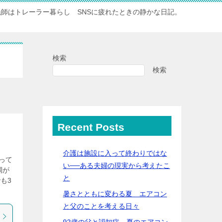
漁師はトレーラー暮らし SNSに疲れたときの静かな日記。
検索
検索
Recent Posts
介護は施設に入って終わりではな
って
い──ある夫婦の現実から考えたこ
調が
と
も3
暑さとともに変わる夏 エアコン
と父のことを考える日々
92歳の父と認知症…夏のエアコン