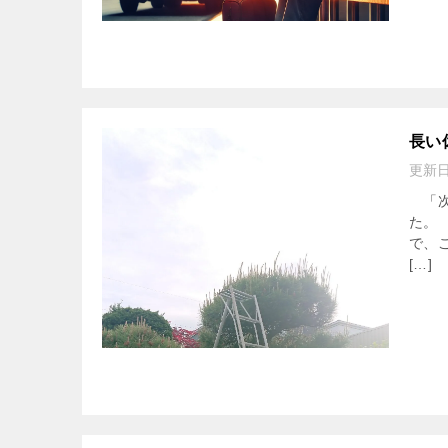
長い
更新
「次
た。
で、
[…]