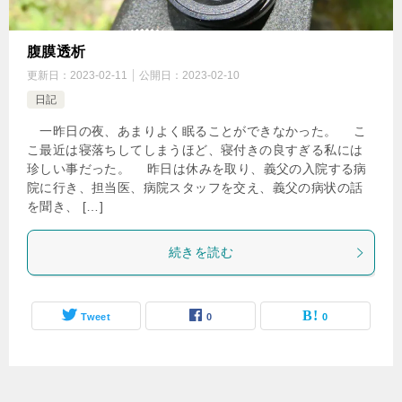
腹膜透析
更新日：
2023-02-11
公開日：
2023-02-10
日記
一昨日の夜、あまりよく眠ることができなかった。 こ
こ最近は寝落ちしてしまうほど、寝付きの良すぎる私には
珍しい事だった。 昨日は休みを取り、義父の入院する病
院に行き、担当医、病院スタッフを交え、義父の病状の話
を聞き、 […]
続きを読む
Tweet
0
0