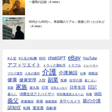
一週間の記録
（4 view）
50代から60代へ、再就職のリアル：面接に行ったけれど
（4 view）
eBay
chatGPT
#人生
YouTube
#人生の転機
60代
アフィリエイト
トラック運転手
トラブル
トレーラー
介護
介護施設
体験談
ブログ運営
人生の選択
仕事
副業
健康
健康管理
入院
医療
在宅介護
墓じまい
家族
日記
日常生活
日常
実家
屋久島
日常エッセイ
消費生活アドバイザー
病院
暮らし
特別養護老人ホーム
特養
義父
親の介護
老後
見守りカメラ
老健施設
腹膜透析
認知症
転職
運送業
高齢者