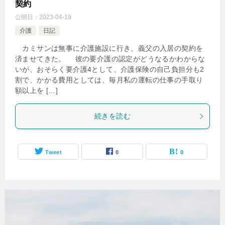
契約
公開日：
2023-04-19
介護
日記
カミサンは無事に介護施設に行き、義父の入居の契約を
済ませてきた。 彼の要介護の認定がどうなるかわからな
いが、おそらく要介護4として、介護保険の自己負担分も2
割で、かかる費用としては、毎月私の運転の仕事の手取り
額以上を […]
続きを読む
Tweet
0
0