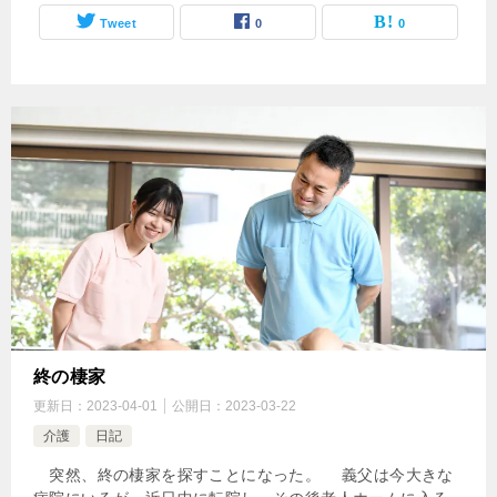
Tweet
0
0
終の棲家
更新日：
2023-04-01
公開日：
2023-03-22
介護
日記
突然、終の棲家を探すことになった。 義父は今大きな