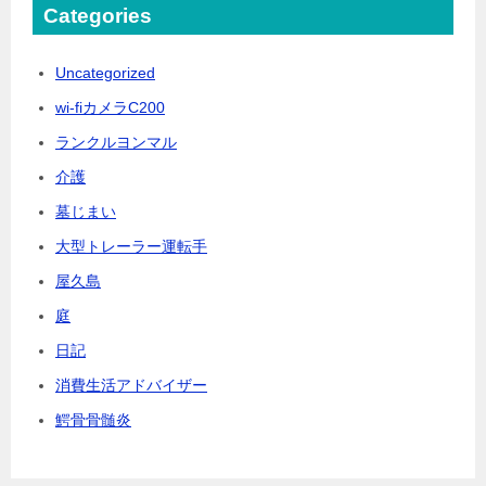
Categories
Uncategorized
wi-fiカメラC200
ランクルヨンマル
介護
墓じまい
大型トレーラー運転手
屋久島
庭
日記
消費生活アドバイザー
鰐骨骨髄炎