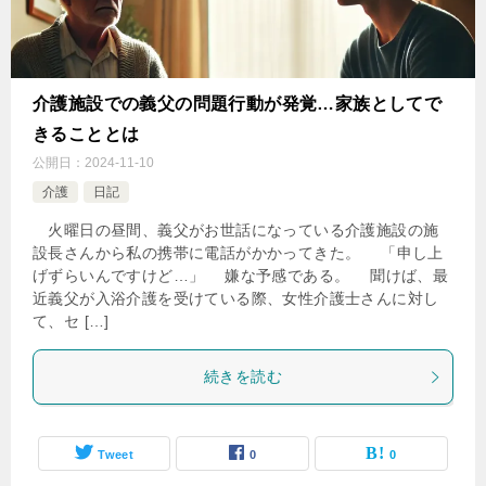
介護施設での義父の問題行動が発覚…家族としてで
きることとは
公開日：
2024-11-10
介護
日記
火曜日の昼間、義父がお世話になっている介護施設の施
設長さんから私の携帯に電話がかかってきた。 「申し上
げずらいんですけど…」 嫌な予感である。 聞けば、最
近義父が入浴介護を受けている際、女性介護士さんに対し
て、セ […]
続きを読む
Tweet
0
0