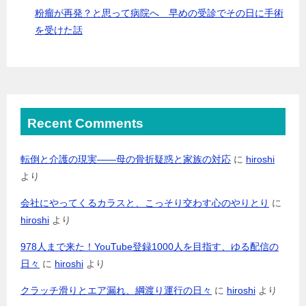
粉瘤が再発？と思って病院へ 早めの受診でその日に手術
を受けた話
Recent Comments
転倒と介護の現実――母の骨折疑惑と家族の対応
に
hiroshi
より
会社にやってくるカラスと、こっそり交わす心のやりとり
に
hiroshi
より
978人まで来た！YouTube登録1000人を目指す、ゆる配信の
日々
に
hiroshi
より
クラッチ滑りとエア漏れ、綱渡り運行の日々
に
hiroshi
より