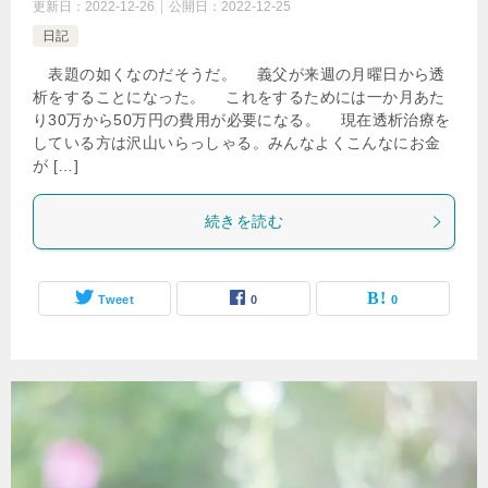
更新日：
2022-12-26
公開日：
2022-12-25
日記
表題の如くなのだそうだ。 義父が来週の月曜日から透
析をすることになった。 これをするためには一か月あた
り30万から50万円の費用が必要になる。 現在透析治療を
している方は沢山いらっしゃる。みんなよくこんなにお金
が […]
続きを読む
Tweet
0
0