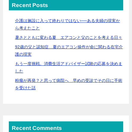
Recent Posts
介護は施設に入って終わりではない──ある夫婦の現実か
ら考えたこと
暑さとともに変わる夏 エアコンと父のことを考える日々
92歳の父と認知症…夏のエアコン操作が命に関わる在宅介
護の現実
もう一度挑戦。消費生活アドバイザー試験の応募を決めま
した
粉瘤が再発？と思って病院へ 早めの受診でその日に手術
を受けた話
Recent Comments