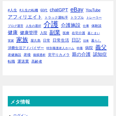
eBay
chatGPT
#人生
YouTube
#人生の転機
60代
アフィリエイト
トラック運転手
トラブル
トレーラー
介護
介護施設
体験談
ブログ運営
人生の選択
仕事
副業
健康
健康管理
入院
医療
在宅介護
墓じまい
家族
日記
日常生活
日常
実家
屋久島
暮らし
旧車
義父
消費生活アドバイザー
病院
特別養護老人ホーム
特養
親の介護
認知症
老後
見守りカメラ
老健施設
腹膜透析
転職
運送業
高齢者
メタ情報
ログイン