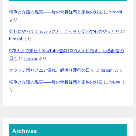
転倒と介護の現実――母の骨折疑惑と家族の対応
に
hiroshi
より
会社にやってくるカラスと、こっそり交わす心のやりとり
に
hiroshi
より
978人まで来た！YouTube登録1000人を目指す、ゆる配信の
日々
に
hiroshi
より
クラッチ滑りとエア漏れ、綱渡り運行の日々
に
hiroshi
より
転倒と介護の現実――母の骨折疑惑と家族の対応
に
News
よ
り
Archives