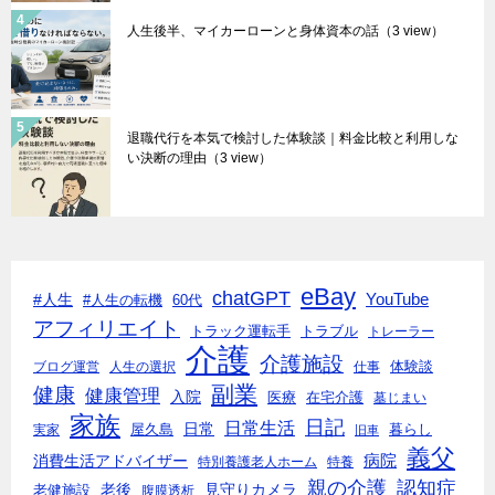
人生後半、マイカーローンと身体資本の話
（3 view）
退職代行を本気で検討した体験談｜料金比較と利用しな
い決断の理由
（3 view）
eBay
chatGPT
#人生
YouTube
#人生の転機
60代
アフィリエイト
トラック運転手
トラブル
トレーラー
介護
介護施設
体験談
ブログ運営
人生の選択
仕事
副業
健康
健康管理
入院
医療
在宅介護
墓じまい
家族
日記
日常生活
日常
実家
屋久島
暮らし
旧車
義父
消費生活アドバイザー
病院
特別養護老人ホーム
特養
親の介護
認知症
老後
見守りカメラ
老健施設
腹膜透析