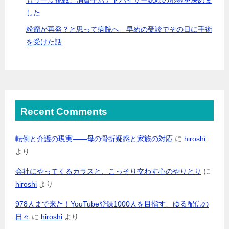
した
粉瘤が再発？と思って病院へ 早めの受診でその日に手術
を受けた話
Recent Comments
転倒と介護の現実――母の骨折疑惑と家族の対応
に
hiroshi
より
会社にやってくるカラスと、こっそり交わす心のやりとり
に
hiroshi
より
978人まで来た！YouTube登録1000人を目指す、ゆる配信の
日々
に
hiroshi
より