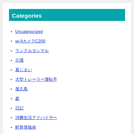
Categories
Uncategorized
wi-fiカメラC200
ランクルヨンマル
介護
墓じまい
大型トレーラー運転手
屋久島
庭
日記
消費生活アドバイザー
鰐骨骨髄炎