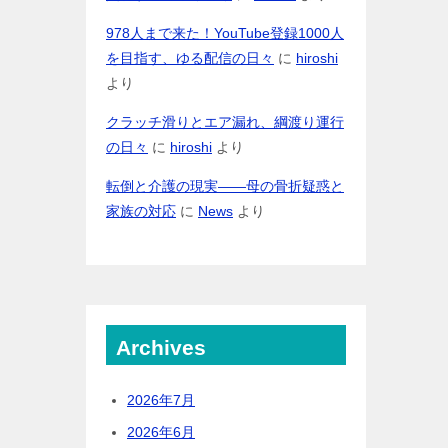
978人まで来た！YouTube登録1000人
を目指す、ゆる配信の日々
に
hiroshi
より
クラッチ滑りとエア漏れ、綱渡り運行
の日々
に
hiroshi
より
転倒と介護の現実――母の骨折疑惑と
家族の対応
に
News
より
Archives
2026年7月
2026年6月