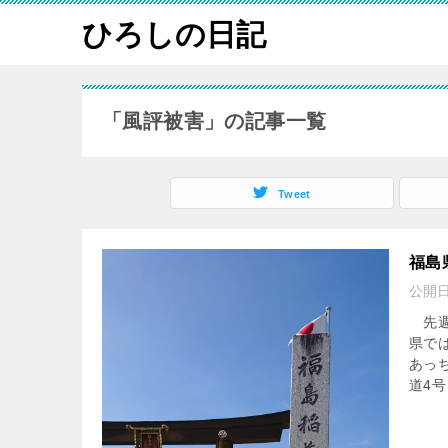
ひろしの日記
「風評被害」の記事一覧
Tweet
福島
公開
先週
県で
あっ
道4号 