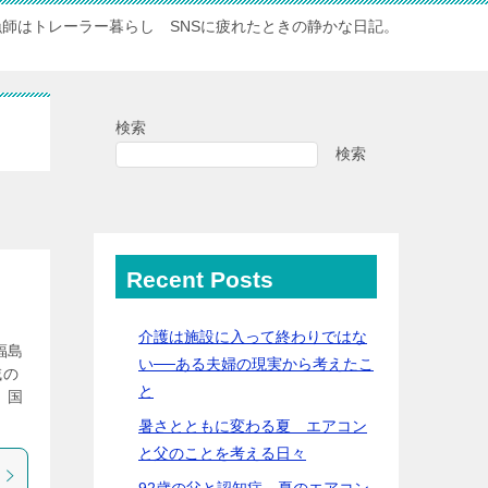
漁師はトレーラー暮らし SNSに疲れたときの静かな日記。
検索
検索
Recent Posts
介護は施設に入って終わりではな
福島
い──ある夫婦の現実から考えたこ
域の
と
 国
暑さとともに変わる夏 エアコン
と父のことを考える日々
92歳の父と認知症…夏のエアコン