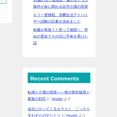
操作が命に関わる在宅介護の現実
もう一度挑戦。消費生活アドバイ
ザー試験の応募を決めました
粉瘤が再発？と思って病院へ 早
めの受診でその日に手術を受けた
話
Recent Comments
転倒と介護の現実――母の骨折疑惑と
家族の対応
に
hiroshi
より
会社にやってくるカラスと、こっそり
交わす心のやりとり
に
hiroshi
より