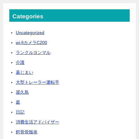
Categories
Uncategorized
wi-fiカメラC200
ランクルヨンマル
介護
墓じまい
大型トレーラー運転手
屋久島
庭
日記
消費生活アドバイザー
鰐骨骨髄炎