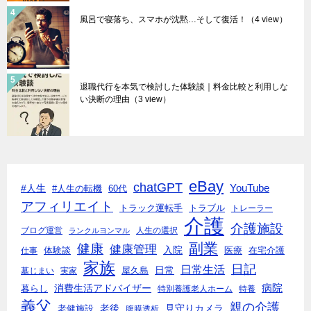
風呂で寝落ち、スマホが沈黙…そして復活！
（4 view）
退職代行を本気で検討した体験談｜料金比較と利用しな
い決断の理由
（3 view）
eBay
chatGPT
#人生
YouTube
#人生の転機
60代
アフィリエイト
トラック運転手
トラブル
トレーラー
介護
介護施設
ブログ運営
人生の選択
ランクルヨンマル
副業
健康
健康管理
入院
体験談
医療
仕事
在宅介護
家族
日記
日常生活
日常
墓じまい
実家
屋久島
消費生活アドバイザー
病院
暮らし
特別養護老人ホーム
特養
義父
親の介護
老後
見守りカメラ
老健施設
腹膜透析