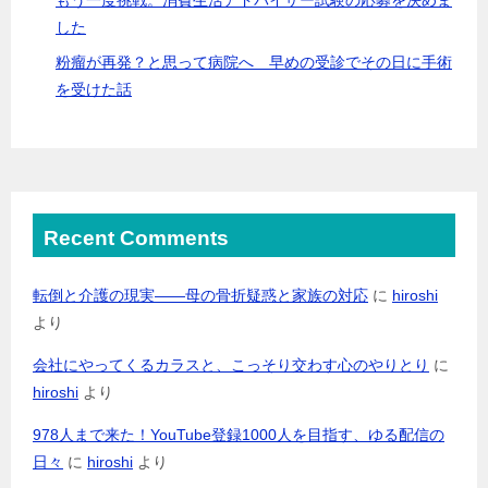
した
粉瘤が再発？と思って病院へ 早めの受診でその日に手術
を受けた話
Recent Comments
転倒と介護の現実――母の骨折疑惑と家族の対応
に
hiroshi
より
会社にやってくるカラスと、こっそり交わす心のやりとり
に
hiroshi
より
978人まで来た！YouTube登録1000人を目指す、ゆる配信の
日々
に
hiroshi
より