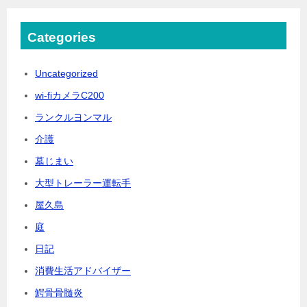
Categories
Uncategorized
wi-fiカメラC200
ランクルヨンマル
介護
墓じまい
大型トレーラー運転手
屋久島
庭
日記
消費生活アドバイザー
鰐骨骨髄炎