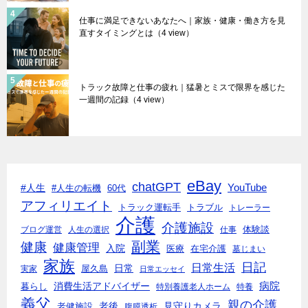
仕事に満足できないあなたへ｜家族・健康・働き方を見
直すタイミングとは
（4 view）
トラック故障と仕事の疲れ｜猛暑とミスで限界を感じた
一週間の記録
（4 view）
eBay
chatGPT
#人生
YouTube
#人生の転機
60代
アフィリエイト
トラック運転手
トラブル
トレーラー
介護
介護施設
体験談
ブログ運営
人生の選択
仕事
副業
健康
健康管理
入院
医療
在宅介護
墓じまい
家族
日記
日常生活
日常
実家
屋久島
日常エッセイ
消費生活アドバイザー
病院
暮らし
特別養護老人ホーム
特養
義父
親の介護
老後
見守りカメラ
老健施設
腹膜透析