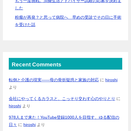
もう一度挑戦。消費生活アドバイザー試験の応募を決めま
した
粉瘤が再発？と思って病院へ 早めの受診でその日に手術
を受けた話
Recent Comments
転倒と介護の現実――母の骨折疑惑と家族の対応
に
hiroshi
より
会社にやってくるカラスと、こっそり交わす心のやりとり
に
hiroshi
より
978人まで来た！YouTube登録1000人を目指す、ゆる配信の
日々
に
hiroshi
より