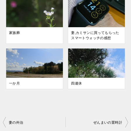
家族葬
妻,カミサンに買ってもらった
スマートウォッチの感想
一か月
四連休
投
妻の外泊
ぜんまいの置時計
稿