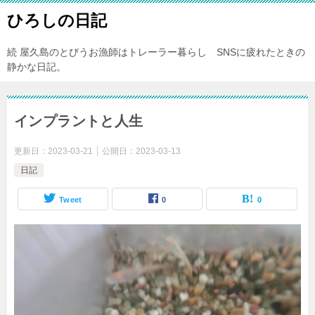
ひろしの日記
続 屋久島のとびうお漁師はトレーラー暮らし SNSに疲れたときの
静かな日記。
インプラントと人生
更新日：
2023-03-21
公開日：
2023-03-13
日記
Tweet
0
0