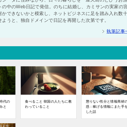
トの中のWeb日記で発信。のちに結婚し、カミサンの実家の
何かできないかと模索し、ネットビジネスに足を踏み入れ数
せようと、独自ドメインで日記を再開した次第です。
執筆記事
時代の
食べること 韓国の人たちに教
懲りない性分と情報商材
みと
わっていること
惑：稼げる情報にまた手
した話