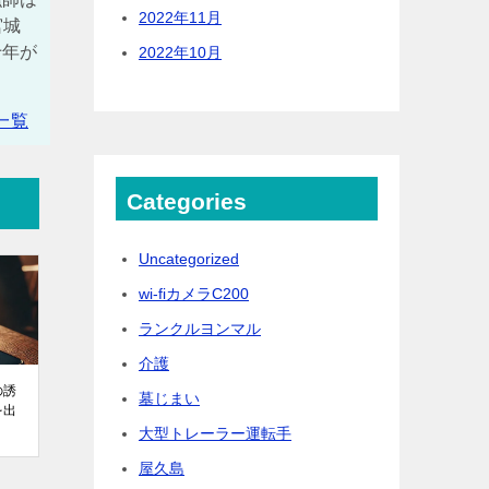
2022年11月
宮城
十年が
2022年10月
一覧
Categories
Uncategorized
wi-fiカメラC200
ランクルヨンマル
介護
の誘
墓じまい
を出
大型トレーラー運転手
屋久島