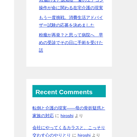
操作が命に関わる在宅介護の現実
もう一度挑戦。消費生活アドバイ
ザー試験の応募を決めました
粉瘤が再発？と思って病院へ 早
めの受診でその日に手術を受けた
話
Recent Comments
転倒と介護の現実――母の骨折疑惑と
家族の対応
に
hiroshi
より
会社にやってくるカラスと、こっそり
交わす心のやりとり
に
hiroshi
より