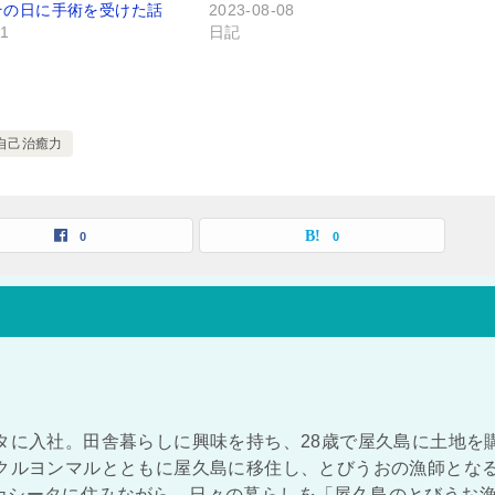
その日に手術を受けた話
2023-08-08
11
日記
自己治癒力
0
0
タに入社。田舎暮らしに興味を持ち、28歳で屋久島に土地を
ンクルヨンマルとともに屋久島に移住し、とびうおの漁師とな
カシータに住みながら、日々の暮らしを「屋久島のとびうお