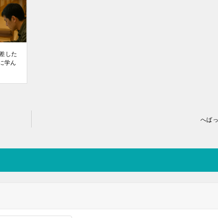
差した
に学ん
へば