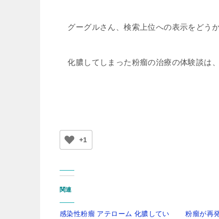
グーグルさん、検索上位への表示をどうか
化膿してしまった粉瘤の治療の体験談は、
+1
関連
感染性粉瘤 アテローム 化膿してい
粉瘤が再