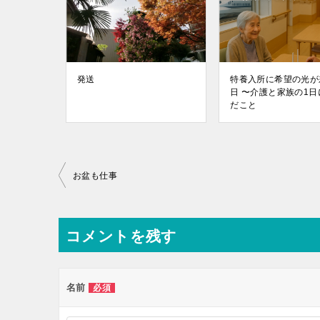
発送
特養入所に希望の光が
日 〜介護と家族の1日
だこと
投
お盆も仕事
稿
ナ
コメントを残す
ビ
ゲ
ー
名前
必須
シ