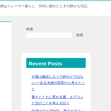
漁師はトレーラー暮らし SNSに疲れたときの静かな日記。
検索
検索
Recent Posts
介護は施設に入って終わりではな
い──ある夫婦の現実から考えたこ
と
暑さとともに変わる夏 エアコン
と父のことを考える日々
92歳の父と認知症…夏のエアコン