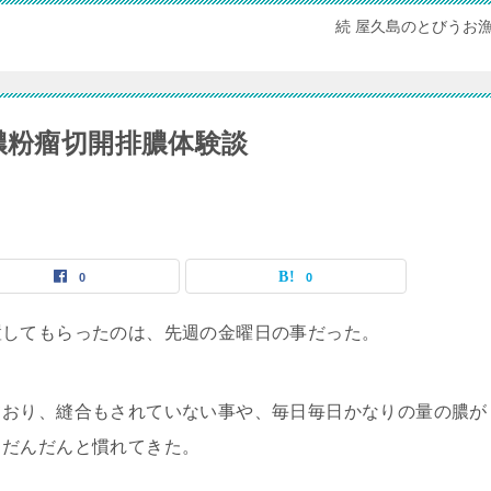
続 屋久島のとびうお
膿粉瘤切開排膿体験談
0
0
してもらったのは、先週の金曜日の事だった。
おり、縫合もされていない事や、毎日毎日かなりの量の膿が
とだんだんと慣れてきた。