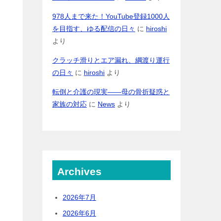
978人まで来た！YouTube登録1000人
を目指す、ゆる配信の日々
に
hiroshi
より
クラッチ滑りとエア漏れ、綱渡り運行
の日々
に
hiroshi
より
転倒と介護の現実――母の骨折疑惑と
家族の対応
に
News
より
リ
Archives
2026年7月
2026年6月