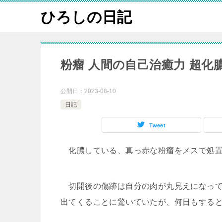
ひろしの日記
粉瘤 人間の自己治癒力 超化
公開日：
2023-08-10
日記
Tweet
化膿している、真っ赤な粉瘤をメスで処置
切開後の傷跡は自分の肉が丸見えになって
出てくることに驚いていたが、何日もする