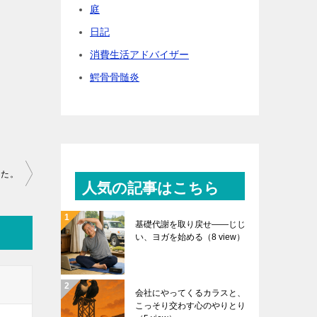
庭
日記
消費生活アドバイザー
鰐骨骨髄炎
った。
人気の記事はこちら
基礎代謝を取り戻せ――じじ
い、ヨガを始める
（8 view）
会社にやってくるカラスと、
こっそり交わす心のやりとり