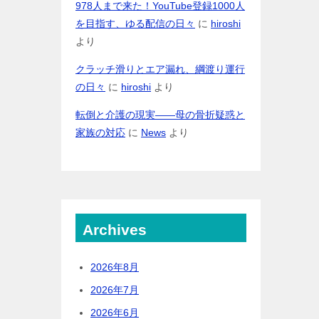
978人まで来た！YouTube登録1000人
を目指す、ゆる配信の日々
に
hiroshi
より
クラッチ滑りとエア漏れ、綱渡り運行
の日々
に
hiroshi
より
転倒と介護の現実――母の骨折疑惑と
家族の対応
に
News
より
Archives
2026年8月
2026年7月
2026年6月