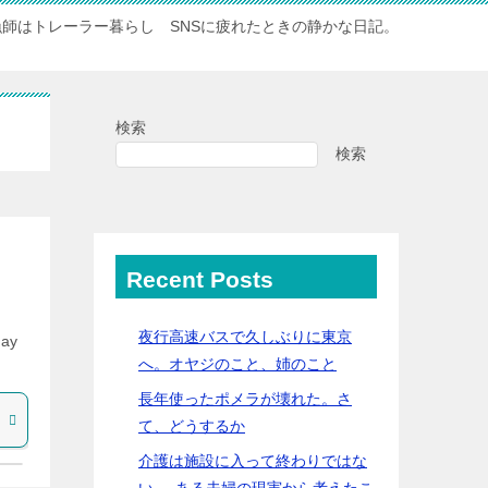
漁師はトレーラー暮らし SNSに疲れたときの静かな日記。
検索
検索
Recent Posts
」
夜行高速バスで久しぶりに東京
ay
へ。オヤジのこと、姉のこと
長年使ったポメラが壊れた。さ
て、どうするか
介護は施設に入って終わりではな
い──ある夫婦の現実から考えたこ