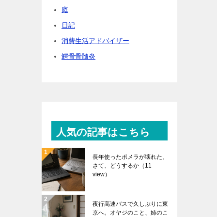
庭
日記
消費生活アドバイザー
鰐骨骨髄炎
人気の記事はこちら
長年使ったポメラが壊れた。
さて、どうするか
（11
view）
夜行高速バスで久しぶりに東
京へ。オヤジのこと、姉のこ