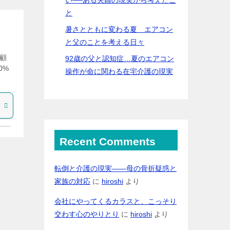
と
暑さとともに変わる夏 エアコン
と父のことを考える日々
顧
92歳の父と認知症…夏のエアコン
0%
操作が命に関わる在宅介護の現実
Recent Comments
転倒と介護の現実――母の骨折疑惑と
家族の対応
に
hiroshi
より
会社にやってくるカラスと、こっそり
交わす心のやりとり
に
hiroshi
より