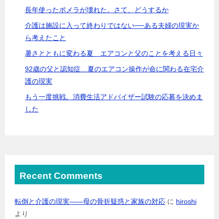
長年使ったポメラが壊れた。さて、どうするか
介護は施設に入って終わりではない──ある夫婦の現実か
ら考えたこと
暑さとともに変わる夏 エアコンと父のことを考える日々
92歳の父と認知症…夏のエアコン操作が命に関わる在宅介
護の現実
もう一度挑戦。消費生活アドバイザー試験の応募を決めま
した
Recent Comments
転倒と介護の現実――母の骨折疑惑と家族の対応
に
hiroshi
より