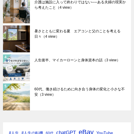
介護は施設に入って終わりではない──ある夫婦の現実か
ら考えたこと
（4 view）
暑さとともに変わる夏 エアコンと父のことを考える
日々
（4 view）
人生後半、マイカーローンと身体資本の話
（3 view）
60代、働き続けるために向き合う身体の変化と小さな不
安
（3 view）
eBay
chatGPT
YouTube
#人生
#人生の転機
60代