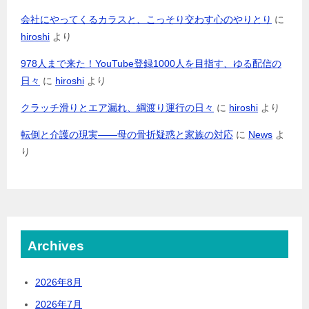
会社にやってくるカラスと、こっそり交わす心のやりとり
に
hiroshi
より
978人まで来た！YouTube登録1000人を目指す、ゆる配信の
日々
に
hiroshi
より
クラッチ滑りとエア漏れ、綱渡り運行の日々
に
hiroshi
より
転倒と介護の現実――母の骨折疑惑と家族の対応
に
News
よ
り
Archives
2026年8月
2026年7月