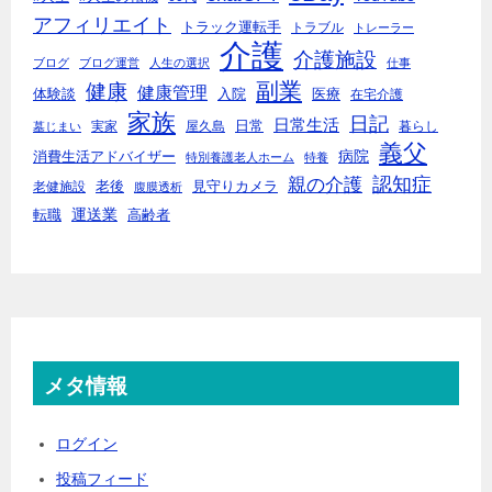
アフィリエイト
トラック運転手
トラブル
トレーラー
介護
介護施設
ブログ
ブログ運営
人生の選択
仕事
副業
健康
健康管理
入院
体験談
医療
在宅介護
家族
日記
日常生活
日常
実家
屋久島
暮らし
墓じまい
義父
病院
消費生活アドバイザー
特別養護老人ホーム
特養
親の介護
認知症
老後
見守りカメラ
老健施設
腹膜透析
運送業
転職
高齢者
メタ情報
ログイン
投稿フィード