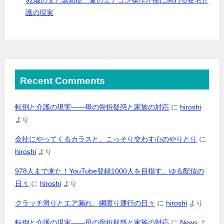
護の現実
Recent Comments
転倒と介護の現実――母の骨折疑惑と家族の対応
に
hiroshi
より
会社にやってくるカラスと、こっそり交わす心のやりとり
に
hiroshi
より
978人まで来た！YouTube登録1000人を目指す、ゆる配信の
日々
に
hiroshi
より
クラッチ滑りとエア漏れ、綱渡り運行の日々
に
hiroshi
より
転倒と介護の現実――母の骨折疑惑と家族の対応
に
News
よ