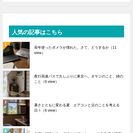
人気の記事はこちら
長年使ったポメラが壊れた。さて、どうするか
（11
view）
夜行高速バスで久しぶりに東京へ。オヤジのこと、姉の
こと
（6 view）
暑さとともに変わる夏 エアコンと父のことを考える
日々
（6 view）