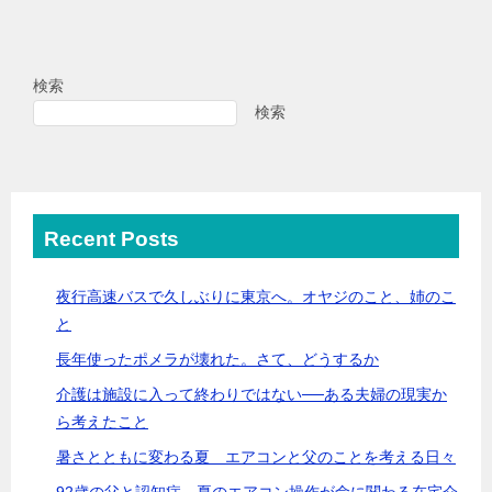
検索
検索
Recent Posts
夜行高速バスで久しぶりに東京へ。オヤジのこと、姉のこ
と
長年使ったポメラが壊れた。さて、どうするか
介護は施設に入って終わりではない──ある夫婦の現実か
ら考えたこと
暑さとともに変わる夏 エアコンと父のことを考える日々
92歳の父と認知症…夏のエアコン操作が命に関わる在宅介