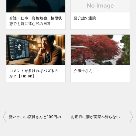
介護・仕事・資格勉強…極限状
要介護5 通院
態でも前に進む私の日常
コメントが多ければバズるの
介護士さん
か？【TikTok】
投
勢いのいい店員さんと100円の現実：不用品買取に出かけた午後
お正月に妻が実家へ帰らない理由──静かな冬の心模様
稿
ナ