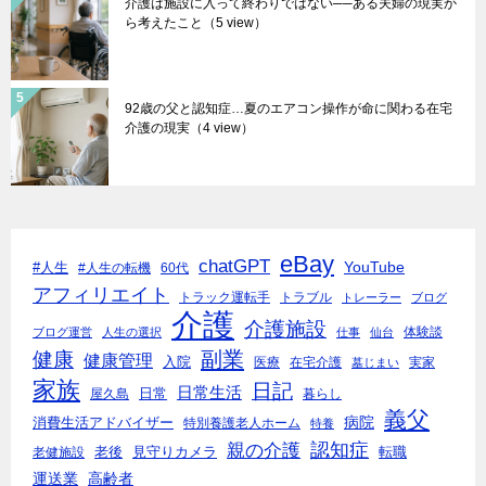
介護は施設に入って終わりではない──ある夫婦の現実か
ら考えたこと
（5 view）
92歳の父と認知症…夏のエアコン操作が命に関わる在宅
介護の現実
（4 view）
eBay
chatGPT
YouTube
#人生
#人生の転機
60代
アフィリエイト
トラック運転手
トラブル
トレーラー
ブログ
介護
介護施設
体験談
ブログ運営
人生の選択
仕事
仙台
副業
健康
健康管理
入院
医療
在宅介護
実家
墓じまい
家族
日記
日常生活
日常
屋久島
暮らし
義父
病院
消費生活アドバイザー
特別養護老人ホーム
特養
親の介護
認知症
老後
見守りカメラ
転職
老健施設
運送業
高齢者