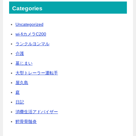
Categories
Uncategorized
wi-fiカメラC200
ランクルヨンマル
介護
墓じまい
大型トレーラー運転手
屋久島
庭
日記
消費生活アドバイザー
鰐骨骨髄炎