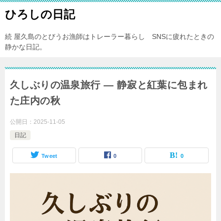
ひろしの日記
続 屋久島のとびうお漁師はトレーラー暮らし SNSに疲れたときの
静かな日記。
久しぶりの温泉旅行 ― 静寂と紅葉に包まれ
た庄内の秋
公開日：
2025-11-05
日記
Tweet
0
0