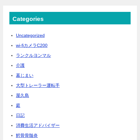
Categories
Uncategorized
wi-fiカメラC200
ランクルヨンマル
介護
墓じまい
大型トレーラー運転手
屋久島
庭
日記
消費生活アドバイザー
鰐骨骨髄炎