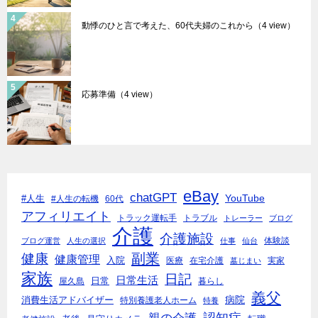
動悸のひと言で考えた、60代夫婦のこれから
（4 view）
応募準備
（4 view）
eBay
chatGPT
YouTube
#人生
#人生の転機
60代
アフィリエイト
トラック運転手
トラブル
トレーラー
ブログ
介護
介護施設
体験談
ブログ運営
人生の選択
仕事
仙台
副業
健康
健康管理
入院
医療
在宅介護
実家
墓じまい
家族
日記
日常生活
日常
屋久島
暮らし
義父
病院
消費生活アドバイザー
特別養護老人ホーム
特養
親の介護
認知症