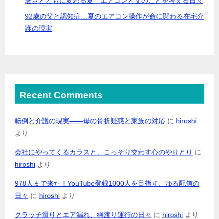
暑さとともに変わる夏 エアコンと父のことを考える日々
92歳の父と認知症…夏のエアコン操作が命に関わる在宅介
護の現実
Recent Comments
転倒と介護の現実――母の骨折疑惑と家族の対応
に
hiroshi
より
会社にやってくるカラスと、こっそり交わす心のやりとり
に
hiroshi
より
978人まで来た！YouTube登録1000人を目指す、ゆる配信の
日々
に
hiroshi
より
クラッチ滑りとエア漏れ、綱渡り運行の日々
に
hiroshi
より