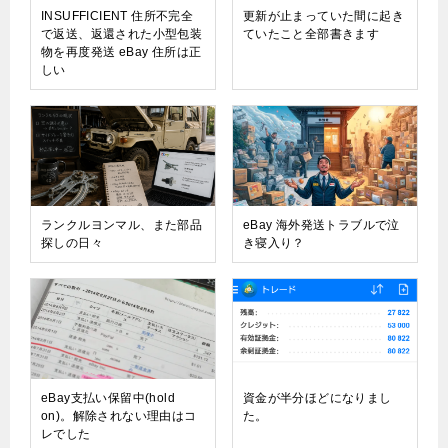
INSUFFICIENT 住所不完全
更新が止まっていた間に起き
で返送、返還された小型包装
ていたこと全部書きます
物を再度発送 eBay 住所は正
しい
ランクルヨンマル、また部品
eBay 海外発送トラブルで泣
探しの日々
き寝入り？
eBay支払い保留中(hold
資金が半分ほどになりまし
on)。解除されない理由はコ
た。
レでした