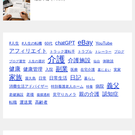
eBay
chatGPT
YouTube
#人生
#人生の転機
60代
アフィリエイト
トラック運転手
トラブル
トレーラー
ブログ
介護
介護施設
体験談
ブログ運営
人生の選択
仙台
副業
健康
健康管理
入院
医療
在宅介護
実家
墓じまい
家族
日記
日常生活
日常
屋久島
暮らし
義父
病院
消費生活アドバイザー
特別養護老人ホーム
特養
親の介護
認知症
老後
見守りカメラ
老健施設
腹膜透析
運送業
高齢者
転職