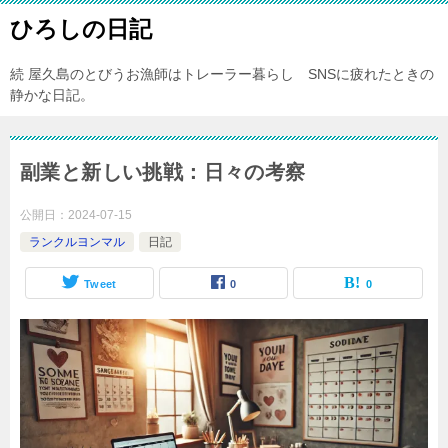
ひろしの日記
続 屋久島のとびうお漁師はトレーラー暮らし SNSに疲れたときの
静かな日記。
副業と新しい挑戦：日々の考察
公開日：
2024-07-15
ランクルヨンマル
日記
Tweet
0
0