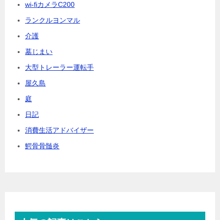
wi-fiカメラC200
ランクルヨンマル
介護
墓じまい
大型トレーラー運転手
屋久島
庭
日記
消費生活アドバイザー
鰐骨骨髄炎