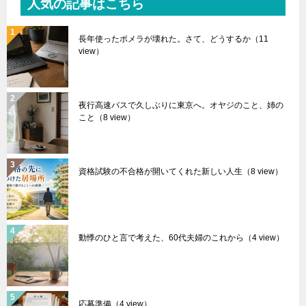
人気の記事はこちら
長年使ったポメラが壊れた。さて、どうするか
（11
view）
夜行高速バスで久しぶりに東京へ。オヤジのこと、姉の
こと
（8 view）
資格試験の不合格が開いてくれた新しい人生
（8 view）
動悸のひと言で考えた、60代夫婦のこれから
（4 view）
応募準備
（4 view）