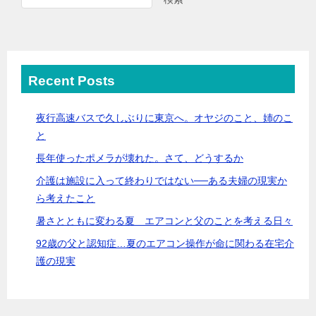
Recent Posts
夜行高速バスで久しぶりに東京へ。オヤジのこと、姉のこ
と
長年使ったポメラが壊れた。さて、どうするか
介護は施設に入って終わりではない──ある夫婦の現実か
ら考えたこと
暑さとともに変わる夏 エアコンと父のことを考える日々
92歳の父と認知症…夏のエアコン操作が命に関わる在宅介
護の現実