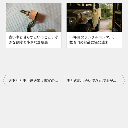
古い車と暮らすということ。小
39年目のランクルヨンマル、
さな故障と小さな達成感
数百円の部品に悩む週末
投
天下りと中小運送業：現実のギャップと私の選択
妻との話し合いで浮かび上がった車選びの悩みと決断
稿
ナ
ビ
ゲ
ー