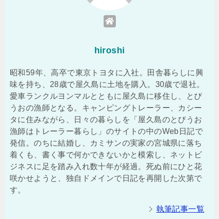
hiroshi
昭和59年、高卒で東京トヨタに入社。田舎暮らしに興
味を持ち、28歳で屋久島に土地を購入。30歳で退社。
愛車ランクルヨンマルとともに屋久島に移住し、とび
うおの漁師となる。キャンピングトレーラー、カシー
タに住みながら、日々の暮らしを「屋久島のとびうお
漁師はトレーラー暮らし」のサイトの中のWeb日記で
発信。のちに結婚し、カミサンの実家の宮城県に落ち
着くも、書く事で何かできないかと模索し、ネットビ
ジネスに足を踏み入れ数十年が経過。死ぬ前にひと花
咲かせようと、独自ドメインで日記を再開した次第で
す。
執筆記事一覧