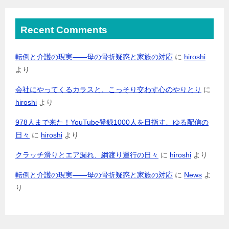
Recent Comments
転倒と介護の現実――母の骨折疑惑と家族の対応
に
hiroshi
より
会社にやってくるカラスと、こっそり交わす心のやりとり
に
hiroshi
より
978人まで来た！YouTube登録1000人を目指す、ゆる配信の
日々
に
hiroshi
より
クラッチ滑りとエア漏れ、綱渡り運行の日々
に
hiroshi
より
転倒と介護の現実――母の骨折疑惑と家族の対応
に
News
よ
り