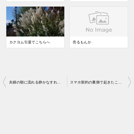
カクヨム引退でこちらへ
売るもんか
投
夫婦の朝に流れる静かなすれ違い
スマホ契約の裏側で起きたこと：クレカ・マイナンバー無断撮影という現実
稿
ナ
ビ
ゲ
ー