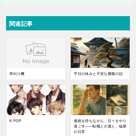
関連記事
草刈り機
平日の休みと不安な腫瘍の話
K-POP
連絡を待ちながら、日々をやり
過ごす——転職と介護と、猛暑
の日常