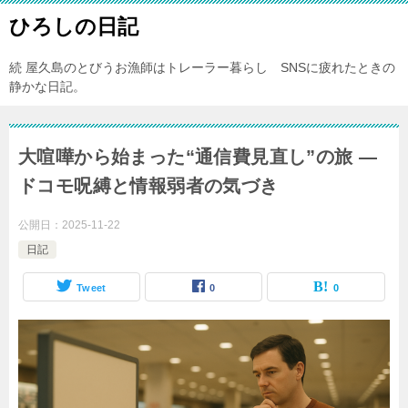
ひろしの日記
続 屋久島のとびうお漁師はトレーラー暮らし SNSに疲れたときの
静かな日記。
大喧嘩から始まった“通信費見直し”の旅 —
ドコモ呪縛と情報弱者の気づき
公開日：
2025-11-22
日記
Tweet
0
0