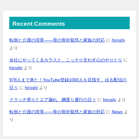
Recent Comments
転倒と介護の現実――母の骨折疑惑と家族の対応
に
hiroshi
より
会社にやってくるカラスと、こっそり交わす心のやりとり
に
hiroshi
より
978人まで来た！YouTube登録1000人を目指す、ゆる配信の
日々
に
hiroshi
より
クラッチ滑りとエア漏れ、綱渡り運行の日々
に
hiroshi
より
転倒と介護の現実――母の骨折疑惑と家族の対応
に
News
よ
り