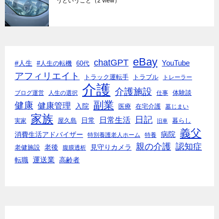
うということ
（2 view）
eBay
chatGPT
#人生
YouTube
#人生の転機
60代
アフィリエイト
トラック運転手
トラブル
トレーラー
介護
介護施設
体験談
ブログ運営
人生の選択
仕事
副業
健康
健康管理
入院
医療
在宅介護
墓じまい
家族
日記
日常生活
日常
実家
屋久島
暮らし
旧車
義父
消費生活アドバイザー
病院
特別養護老人ホーム
特養
親の介護
認知症
老後
見守りカメラ
老健施設
腹膜透析
転職
運送業
高齢者