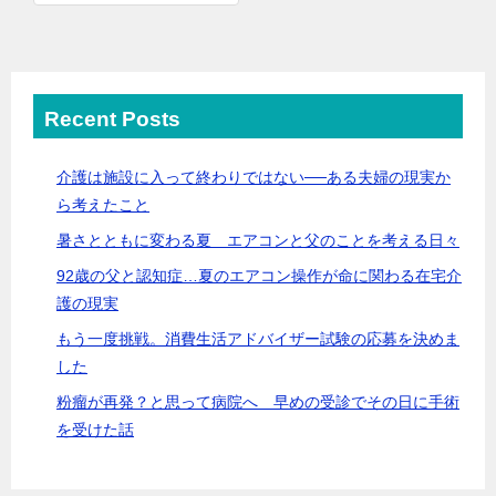
Recent Posts
介護は施設に入って終わりではない──ある夫婦の現実か
ら考えたこと
暑さとともに変わる夏 エアコンと父のことを考える日々
92歳の父と認知症…夏のエアコン操作が命に関わる在宅介
護の現実
もう一度挑戦。消費生活アドバイザー試験の応募を決めま
した
粉瘤が再発？と思って病院へ 早めの受診でその日に手術
を受けた話