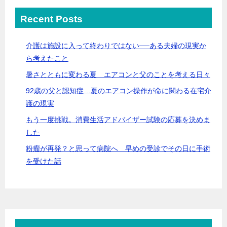
Recent Posts
介護は施設に入って終わりではない──ある夫婦の現実か
ら考えたこと
暑さとともに変わる夏 エアコンと父のことを考える日々
92歳の父と認知症…夏のエアコン操作が命に関わる在宅介
護の現実
もう一度挑戦。消費生活アドバイザー試験の応募を決めま
した
粉瘤が再発？と思って病院へ 早めの受診でその日に手術
を受けた話