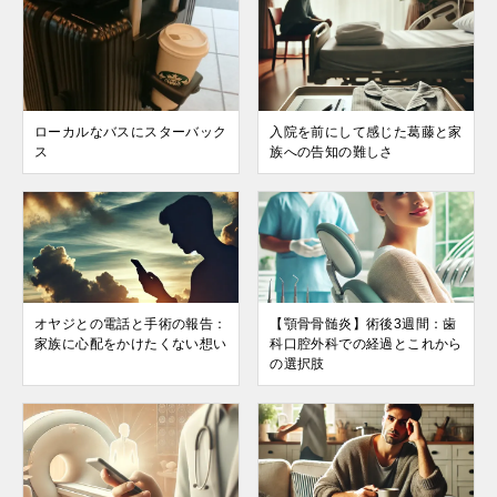
ローカルなバスにスターバック
入院を前にして感じた葛藤と家
ス
族への告知の難しさ
オヤジとの電話と手術の報告：
【顎骨骨髄炎】術後3週間：歯
家族に心配をかけたくない想い
科口腔外科での経過とこれから
の選択肢