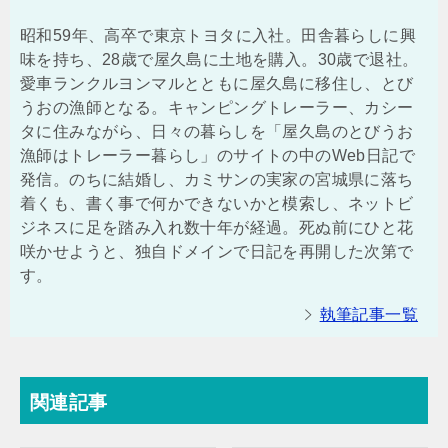
昭和59年、高卒で東京トヨタに入社。田舎暮らしに興
味を持ち、28歳で屋久島に土地を購入。30歳で退社。
愛車ランクルヨンマルとともに屋久島に移住し、とび
うおの漁師となる。キャンピングトレーラー、カシー
タに住みながら、日々の暮らしを「屋久島のとびうお
漁師はトレーラー暮らし」のサイトの中のWeb日記で
発信。のちに結婚し、カミサンの実家の宮城県に落ち
着くも、書く事で何かできないかと模索し、ネットビ
ジネスに足を踏み入れ数十年が経過。死ぬ前にひと花
咲かせようと、独自ドメインで日記を再開した次第で
す。
執筆記事一覧
関連記事