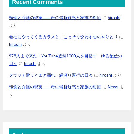
Recent Comments
転倒と介護の現実――母の骨折疑惑と家族の対応
に
hiroshi
より
会社にやってくるカラスと、こっそり交わす心のやりとり
に
hiroshi
より
978人まで来た！YouTube登録1000人を目指す、ゆる配信の
日々
に
hiroshi
より
クラッチ滑りとエア漏れ、綱渡り運行の日々
に
hiroshi
より
転倒と介護の現実――母の骨折疑惑と家族の対応
に
News
よ
り