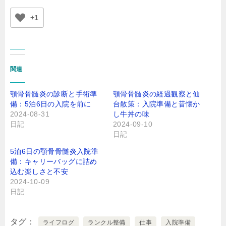
+1
関連
顎骨骨髄炎の診断と手術準
顎骨骨髄炎の経過観察と仙
備：5泊6日の入院を前に
台散策：入院準備と昔懐か
2024-08-31
し牛丼の味
日記
2024-09-10
日記
5泊6日の顎骨骨髄炎入院準
備：キャリーバッグに詰め
込む楽しさと不安
2024-10-09
日記
タグ
ライフログ
ランクル整備
仕事
入院準備