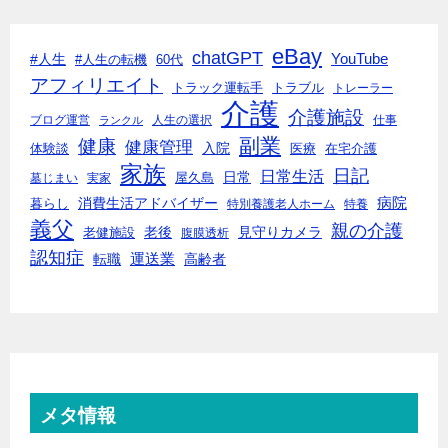
eBay
chatGPT
#人生
YouTube
#人生の転機
60代
アフィリエイト
トラック運転手
トラブル
トレーラー
介護
介護施設
ブログ運営
人生の選択
仕事
ランクル
副業
健康
健康管理
入院
体験談
医療
在宅介護
家族
日記
日常生活
日常
墓じまい
実家
屋久島
消費生活アドバイザー
病院
暮らし
特別養護老人ホーム
特養
義父
親の介護
老後
見守りカメラ
老健施設
腹膜透析
認知症
転職
運送業
高齢者
メタ情報