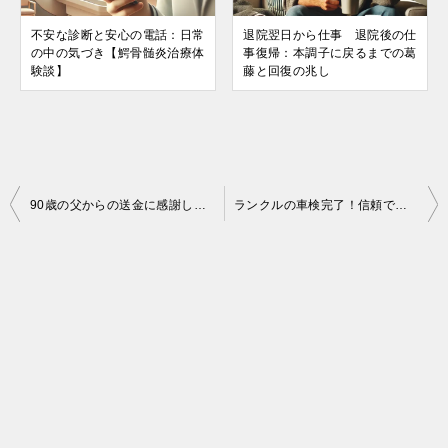
不安な診断と安心の電話：日常
退院翌日から仕事 退院後の仕
の中の気づき【鰐骨髄炎治療体
事復帰：本調子に戻るまでの葛
験談】
藤と回復の兆し
投
90歳の父からの送金に感謝し、人生の山あり谷ありを思う
ランクルの車検完了！信頼できる修理工場の魅力
稿
ナ
ビ
ゲ
ー
シ
ョ