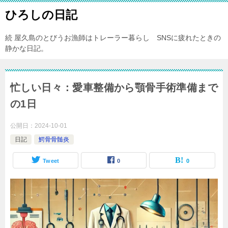
ひろしの日記
続 屋久島のとびうお漁師はトレーラー暮らし SNSに疲れたときの
静かな日記。
忙しい日々：愛車整備から顎骨手術準備まで
の1日
公開日：
2024-10-01
日記
鰐骨骨髄炎
Tweet
0
0