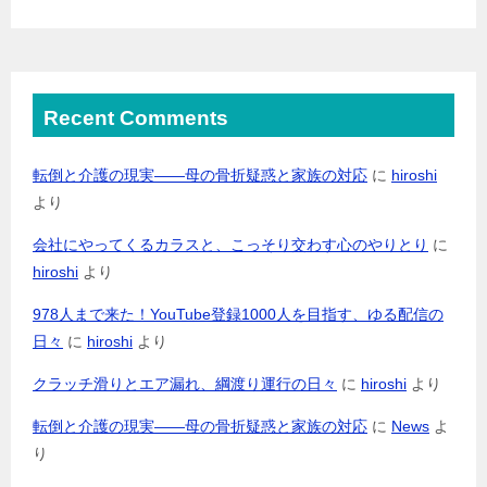
Recent Comments
転倒と介護の現実――母の骨折疑惑と家族の対応
に
hiroshi
より
会社にやってくるカラスと、こっそり交わす心のやりとり
に
hiroshi
より
978人まで来た！YouTube登録1000人を目指す、ゆる配信の
日々
に
hiroshi
より
クラッチ滑りとエア漏れ、綱渡り運行の日々
に
hiroshi
より
転倒と介護の現実――母の骨折疑惑と家族の対応
に
News
よ
り