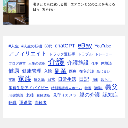
暑さとともに変わる夏 エアコンと父のことを考える
日々
（6 view）
eBay
chatGPT
#人生
YouTube
#人生の転機
60代
アフィリエイト
トラック運転手
トラブル
トレーラー
介護
介護施設
体験談
ブログ運営
人生の選択
仕事
副業
健康
健康管理
入院
医療
在宅介護
墓じまい
家族
日記
日常生活
日常
実家
屋久島
暮らし
旧車
義父
消費生活アドバイザー
病院
特別養護老人ホーム
特養
親の介護
認知症
老後
見守りカメラ
老健施設
腹膜透析
転職
運送業
高齢者