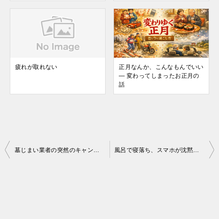
疲れが取れない
正月なんか、こんなもんでいい
― 変わってしまったお正月の
話
投
墓じまい業者の突然のキャンセル…住職の紹介でたどり着いた安心の解決策
風呂で寝落ち、スマホが沈黙…そして復活！
稿
ナ
ビ
ゲ