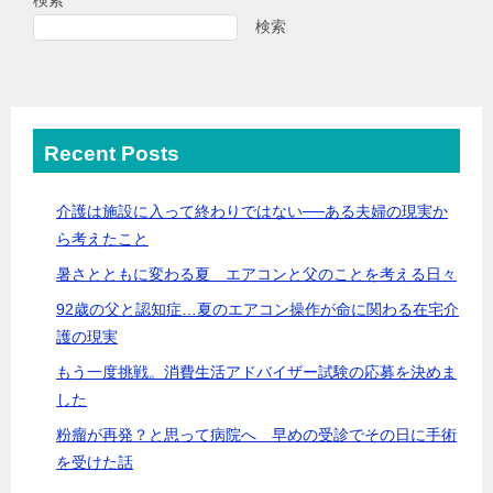
検索
検索
Recent Posts
介護は施設に入って終わりではない──ある夫婦の現実か
ら考えたこと
暑さとともに変わる夏 エアコンと父のことを考える日々
92歳の父と認知症…夏のエアコン操作が命に関わる在宅介
護の現実
もう一度挑戦。消費生活アドバイザー試験の応募を決めま
した
粉瘤が再発？と思って病院へ 早めの受診でその日に手術
を受けた話