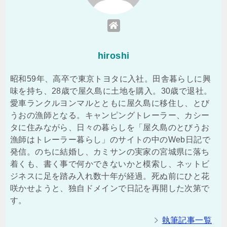
hiroshi
昭和59年、高卒で東京トヨタに入社。田舎暮らしに興
味を持ち、28歳で屋久島に土地を購入。30歳で退社。
愛車ランクルヨンマルとともに屋久島に移住し、とび
うおの漁師となる。キャンピングトレーラー、カシー
タに住みながら、日々の暮らしを「屋久島のとびうお
漁師はトレーラー暮らし」のサイトの中のWeb日記で
発信。のちに結婚し、カミサンの実家の宮城県に落ち
着くも、書く事で何かできないかと模索し、ネットビ
ジネスに足を踏み入れ数十年が経過。死ぬ前にひと花
咲かせようと、独自ドメインで日記を再開した次第で
す。
執筆記事一覧