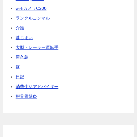
wi-fiカメラC200
ランクルヨンマル
介護
墓じまい
大型トレーラー運転手
屋久島
庭
日記
消費生活アドバイザー
鰐骨骨髄炎