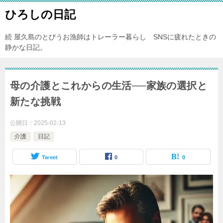
ひろしの日記
続 屋久島のとびうお漁師はトレーラー暮らし SNSに疲れたときの
静かな日記。
母の介護とこれからの生活──家族の選択と
新たな挑戦
公開日：
2025-02-13
介護
日記
Tweet
0
0