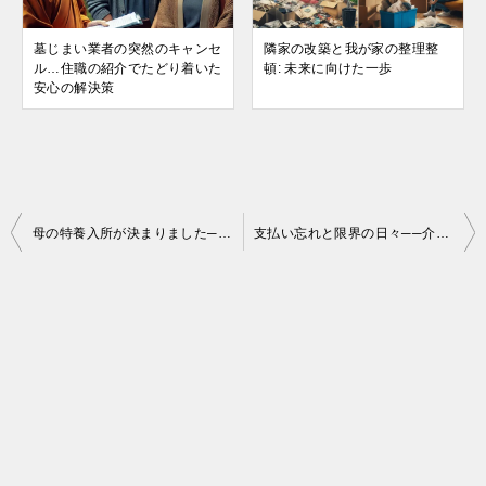
墓じまい業者の突然のキャンセ
隣家の改築と我が家の整理整
ル…住職の紹介でたどり着いた
頓: 未来に向けた一歩
安心の解決策
投
母の特養入所が決まりました──ようやく迎えた安らぎの節目
支払い忘れと限界の日々──介護・仕事・事業と向き合う中で
稿
ナ
ビ
ゲ
ー
シ
ョ