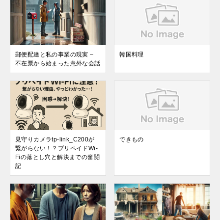
郵便配達と私の事業の現実 –
韓国料理
不在票から始まった意外な会話
見守りカメラtp-link_C200が
できもの
繋がらない！？プリペイドWi-
Fiの落とし穴と解決までの奮闘
記