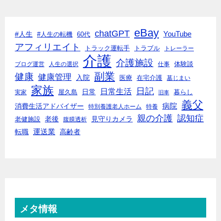
eBay
chatGPT
#人生
YouTube
#人生の転機
60代
アフィリエイト
トラック運転手
トラブル
トレーラー
介護
介護施設
体験談
ブログ運営
人生の選択
仕事
副業
健康
健康管理
入院
医療
在宅介護
墓じまい
家族
日記
日常生活
日常
実家
屋久島
暮らし
旧車
義父
消費生活アドバイザー
病院
特別養護老人ホーム
特養
親の介護
認知症
老後
見守りカメラ
老健施設
腹膜透析
転職
運送業
高齢者
メタ情報