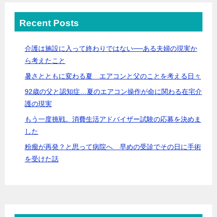
Recent Posts
介護は施設に入って終わりではない──ある夫婦の現実か
ら考えたこと
暑さとともに変わる夏 エアコンと父のことを考える日々
92歳の父と認知症…夏のエアコン操作が命に関わる在宅介
護の現実
もう一度挑戦。消費生活アドバイザー試験の応募を決めま
した
粉瘤が再発？と思って病院へ 早めの受診でその日に手術
を受けた話