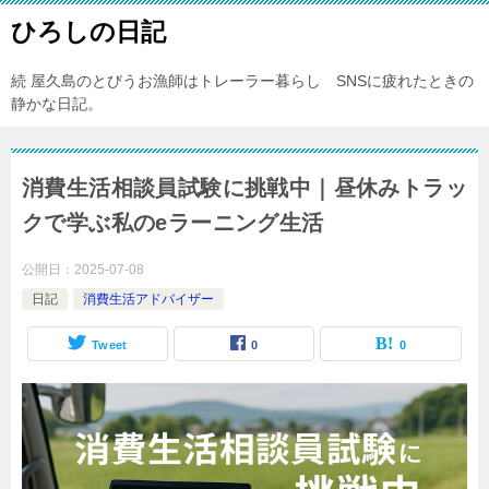
ひろしの日記
続 屋久島のとびうお漁師はトレーラー暮らし SNSに疲れたときの
静かな日記。
消費生活相談員試験に挑戦中｜昼休みトラッ
クで学ぶ私のeラーニング生活
公開日：
2025-07-08
日記
消費生活アドバイザー
Tweet
0
0