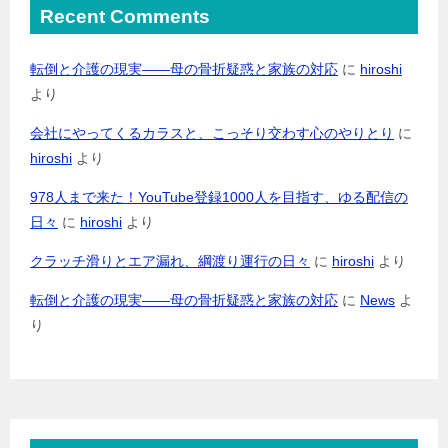
Recent Comments
転倒と介護の現実――母の骨折疑惑と家族の対応
に
hiroshi
より
会社にやってくるカラスと、こっそり交わす心のやりとり
に
hiroshi
より
978人まで来た！YouTube登録1000人を目指す、ゆる配信の
日々
に
hiroshi
より
クラッチ滑りとエア漏れ、綱渡り運行の日々
に
hiroshi
より
転倒と介護の現実――母の骨折疑惑と家族の対応
に
News
よ
り