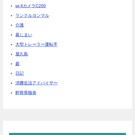
wi-fiカメラC200
ランクルヨンマル
介護
墓じまい
大型トレーラー運転手
屋久島
庭
日記
消費生活アドバイザー
鰐骨骨髄炎