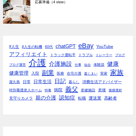
応募準備
（4 view）
eBay
chatGPT
YouTube
#人生
#人生の転機
60代
アフィリエイト
トラック運転手
トラブル
トレーラー
ブログ
介護
介護施設
健康
体験談
ブログ運営
仕事
仙台
家族
副業
健康管理
入院
医療
在宅介護
実家
墓じまい
日記
日常生活
日常
消費生活アドバイザー
屋久島
暮らし
義父
病院
老後
特別養護老人ホーム
老健施設
特養
腹膜透析
親の介護
認知症
運送業
高齢者
見守りカメラ
転職