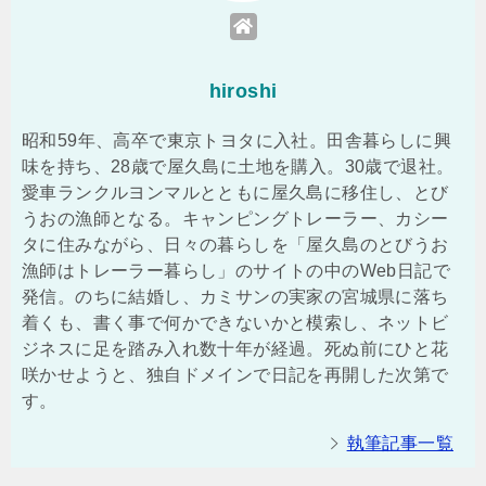
hiroshi
昭和59年、高卒で東京トヨタに入社。田舎暮らしに興
味を持ち、28歳で屋久島に土地を購入。30歳で退社。
愛車ランクルヨンマルとともに屋久島に移住し、とび
うおの漁師となる。キャンピングトレーラー、カシー
タに住みながら、日々の暮らしを「屋久島のとびうお
漁師はトレーラー暮らし」のサイトの中のWeb日記で
発信。のちに結婚し、カミサンの実家の宮城県に落ち
着くも、書く事で何かできないかと模索し、ネットビ
ジネスに足を踏み入れ数十年が経過。死ぬ前にひと花
咲かせようと、独自ドメインで日記を再開した次第で
す。
執筆記事一覧