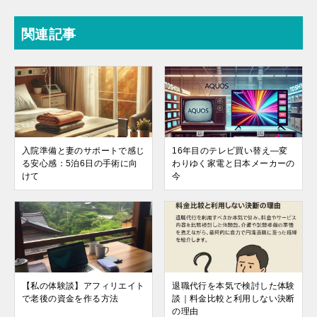
関連記事
入院準備と妻のサポートで感じ
16年目のテレビ買い替え—変
る安心感：5泊6日の手術に向
わりゆく家電と日本メーカーの
けて
今
【私の体験談】アフィリエイト
退職代行を本気で検討した体験
で老後の資金を作る方法
談｜料金比較と利用しない決断
の理由