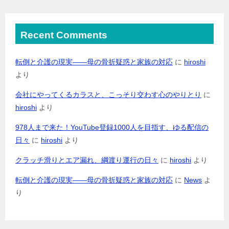
Recent Comments
転倒と介護の現実――母の骨折疑惑と家族の対応
に
hiroshi
より
会社にやってくるカラスと、こっそり交わす心のやりとり
に
hiroshi
より
978人まで来た！YouTube登録1000人を目指す、ゆる配信の
日々
に
hiroshi
より
クラッチ滑りとエア漏れ、綱渡り運行の日々
に
hiroshi
より
転倒と介護の現実――母の骨折疑惑と家族の対応
に
News
よ
り