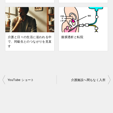
介護と日々の生活に追われる中
腹膜透析と転院
で、同級生とのつながりを見直
す
投
YouTube ショート
介護施設へ間もなく入所
稿
ナ
ビ
ゲ