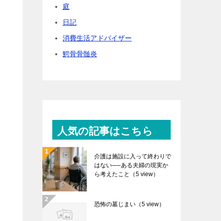
庭
日記
消費生活アドバイザー
鰐骨骨髄炎
人気の記事はこちら
介護は施設に入って終わりで
はない──ある夫婦の現実か
ら考えたこと
（5 view）
恐怖の墓じまい
（5 view）