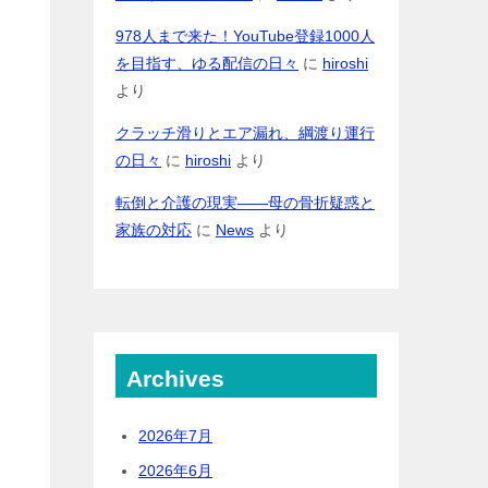
978人まで来た！YouTube登録1000人
を目指す、ゆる配信の日々
に
hiroshi
より
クラッチ滑りとエア漏れ、綱渡り運行
の日々
に
hiroshi
より
転倒と介護の現実――母の骨折疑惑と
家族の対応
に
News
より
Archives
2026年7月
2026年6月