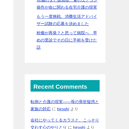
操作が命に関わる在宅介護の現実
もう一度挑戦。消費生活アドバイ
ザー試験の応募を決めました
粉瘤が再発？と思って病院へ 早
めの受診でその日に手術を受けた
話
Recent Comments
転倒と介護の現実――母の骨折疑惑と
家族の対応
に
hiroshi
より
会社にやってくるカラスと、こっそり
交わす心のやりとり
に
hiroshi
より