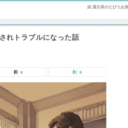
続 屋久島のとびうお
文されトラブルになった話
0
0