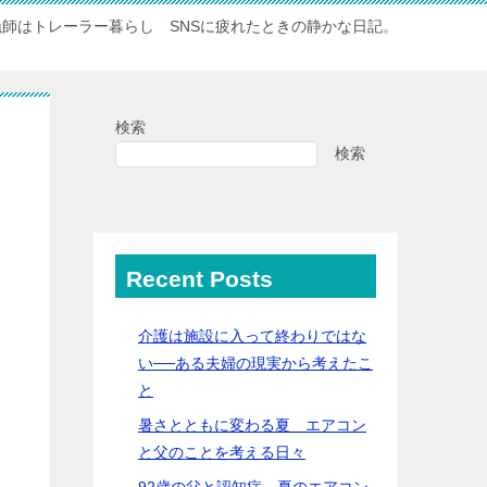
漁師はトレーラー暮らし SNSに疲れたときの静かな日記。
検索
検索
Recent Posts
介護は施設に入って終わりではな
い──ある夫婦の現実から考えたこ
と
暑さとともに変わる夏 エアコン
と父のことを考える日々
92歳の父と認知症…夏のエアコン