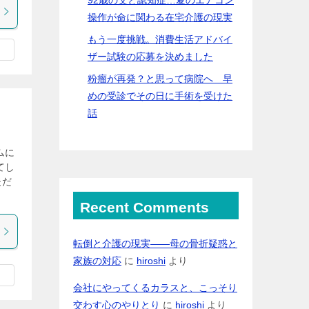
操作が命に関わる在宅介護の現実
もう一度挑戦。消費生活アドバイ
ザー試験の応募を決めました
粉瘤が再発？と思って病院へ 早
めの受診でその日に手術を受けた
話
ムに
てし
夫だ
Recent Comments
転倒と介護の現実――母の骨折疑惑と
家族の対応
に
hiroshi
より
会社にやってくるカラスと、こっそり
交わす心のやりとり
に
hiroshi
より