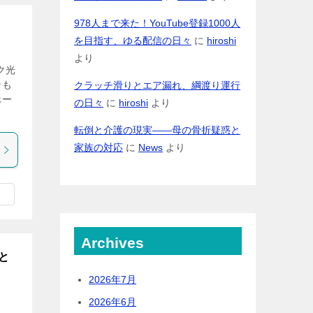
978人まで来た！YouTube登録1000人
を目指す、ゆる配信の日々
に
hiroshi
より
ク光
ンも
クラッチ滑りとエア漏れ、綱渡り運行
ホー
の日々
に
hiroshi
より
転倒と介護の現実――母の骨折疑惑と
家族の対応
に
News
より
Archives
と
2026年7月
2026年6月