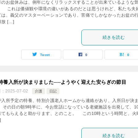
のお盆休みは、例年になくリラックスすることが出来ているような
。 これは価値観や環境の違いがあるのだとは思うけれど、私たち夫
ては、義父のマスターベーションであり、苦痛でしかなかったお盆の
放 […]
続きを読む
Tweet
0
0
特養入所が決まりました──ようやく迎えた安らぎの節目
日：
2025-07-02
介護
日記
入所予定の特養、特別介護老人ホームから連絡があり、入所日が決
 その日の朝9時半に、今お世話になっている老健施設を出発して、1
来てもらえると助かります、とのこと。 この10時という時間と、火
]
続きを読む