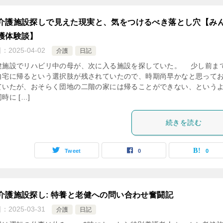
介護施設探しで見えた現実と、気をつけるべき落とし穴【み
護体験談】
日：
2025-04-02
介護
日記
施設でリハビリ中の母が、次に入る施設を探していた。 少し前ま
自宅に帰るという選択肢が残されていたので、時期尚早かなと思って
ていたが、おそらく団地の二階の家には帰ることができない、という
時に […]
続きを読む
Tweet
0
0
介護施設探し: 特養と老健への問い合わせ奮闘記
日：
2025-03-31
介護
日記