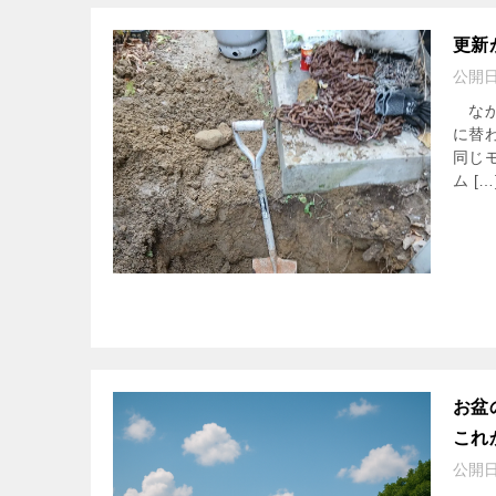
更新
公開
なか
に替
同じ
ム […
お盆
これ
公開