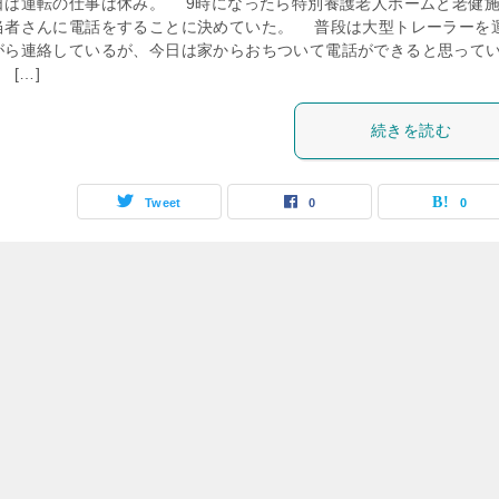
は運転の仕事は休み。 9時になったら特別養護老人ホームと老健
当者さんに電話をすることに決めていた。 普段は大型トレーラーを
がら連絡しているが、今日は家からおちついて電話ができると思って
[…]
続きを読む
Tweet
0
0