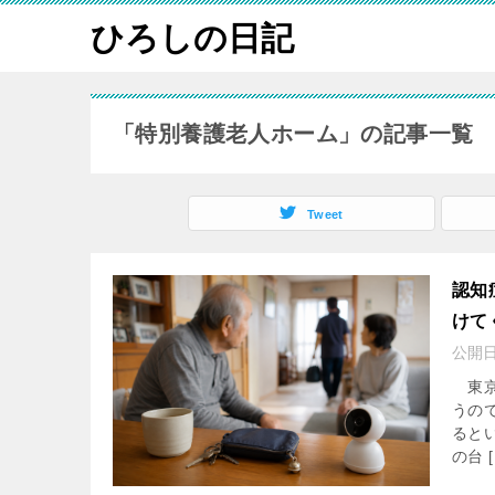
ひろしの日記
「特別養護老人ホーム」の記事一覧
Tweet
認知
けて
公開
東京
うの
ると
の台 [