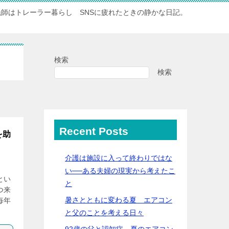
漁師はトレーラー暮らし SNSに疲れたときの静かな日記。
検索
検索
Recent Posts
を助
介護は施設に入って終わりではな
い──ある夫婦の現実から考えたこ
とい
と
つ来
暑さとともに変わる夏 エアコン
毎年
と父のことを考える日々
92歳の父と認知症…夏のエアコン