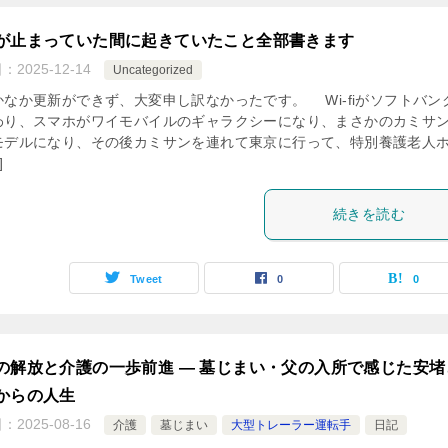
が止まっていた間に起きていたこと全部書きます
日：
2025-12-14
Uncategorized
なか更新ができず、大変申し訳なかったです。 Wi-fiがソフトバン
わり、スマホがワイモバイルのギャラクシーになり、まさかのカミサ
モデルになり、その後カミサンを連れて東京に行って、特別養護老人
]
続きを読む
Tweet
0
0
の解放と介護の一歩前進 ― 墓じまい・父の入所で感じた安堵
からの人生
日：
2025-08-16
介護
墓じまい
大型トレーラー運転手
日記