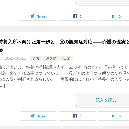
Tweet
0
0
特養入所へ向けた第一歩と、父の認知症対応――介護の現実
藤
日：
2025-06-11
介護
屋久島
日記
はいよいよ、特養(特別養護老人ホーム)の担当の方が、母の入ってい
施設へ来てくれる事になっている。 母がどのような状態なのかを見
的に入所が判断されるらしい。 実質的にはこれが、特養への入所へ
…]
続きを読む
Tweet
0
0