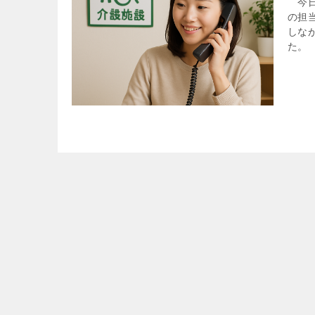
今日
の担
しな
た。 