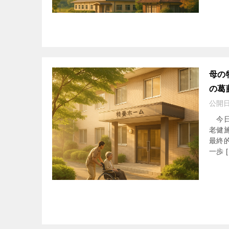
母の
の葛
公開
今日
老健
最終
一歩 [