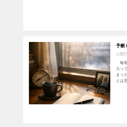
予断
公開
毎朝
入っ
まっ
とは思