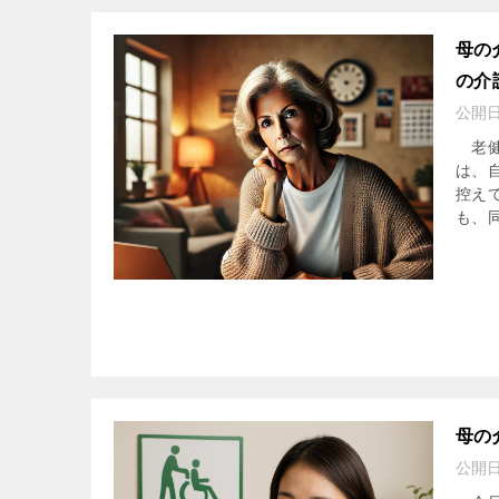
母の
の介
公開
老健
は、
控え
も、同
母の
公開