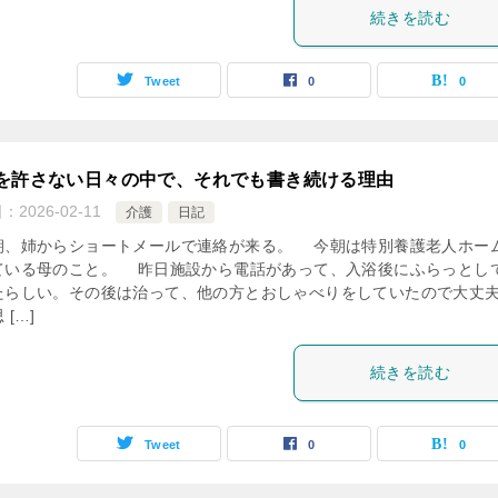
続きを読む
Tweet
0
0
を許さない日々の中で、それでも書き続ける理由
日：
2026-02-11
介護
日記
、姉からショートメールで連絡が来る。 今朝は特別養護老人ホー
ている母のこと。 昨日施設から電話があって、入浴後にふらっとし
たらしい。その後は治って、他の方とおしゃべりをしていたので大丈
 […]
続きを読む
Tweet
0
0