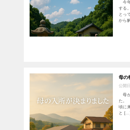
今年
する
とっ
から解
母の
公開
母が
た。
頃に
と […