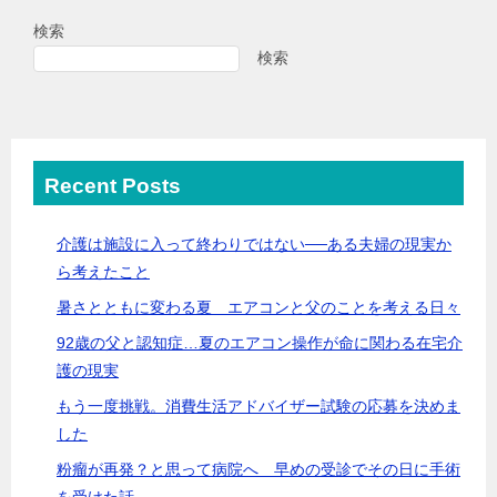
検索
検索
Recent Posts
介護は施設に入って終わりではない──ある夫婦の現実か
ら考えたこと
暑さとともに変わる夏 エアコンと父のことを考える日々
92歳の父と認知症…夏のエアコン操作が命に関わる在宅介
護の現実
もう一度挑戦。消費生活アドバイザー試験の応募を決めま
した
粉瘤が再発？と思って病院へ 早めの受診でその日に手術
を受けた話