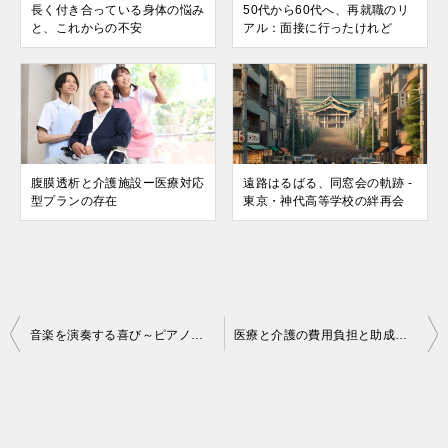
長く付き合っている身体の悩み
50代から60代へ、再就職のリ
と、これからの不安
アル：面接に行ったけれど
腹膜透析と介護施設ー医療対応
遠路はるばる、同窓会の軌跡 -
型プランの存在
東京・神代高等学校の絆再会
投
音楽を演奏する喜び～ピアノ・コントラバス・ブラスバンド～
医療と介護の費用負担と助成制度について解説します
稿
ナ
ビ