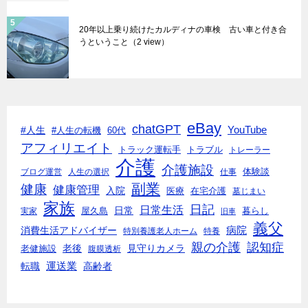
20年以上乗り続けたカルディナの車検 古い車と付き合
うということ
（2 view）
eBay
chatGPT
#人生
YouTube
#人生の転機
60代
アフィリエイト
トラック運転手
トラブル
トレーラー
介護
介護施設
体験談
ブログ運営
人生の選択
仕事
副業
健康
健康管理
入院
医療
在宅介護
墓じまい
家族
日記
日常生活
日常
実家
屋久島
暮らし
旧車
義父
消費生活アドバイザー
病院
特別養護老人ホーム
特養
親の介護
認知症
老後
見守りカメラ
老健施設
腹膜透析
転職
運送業
高齢者