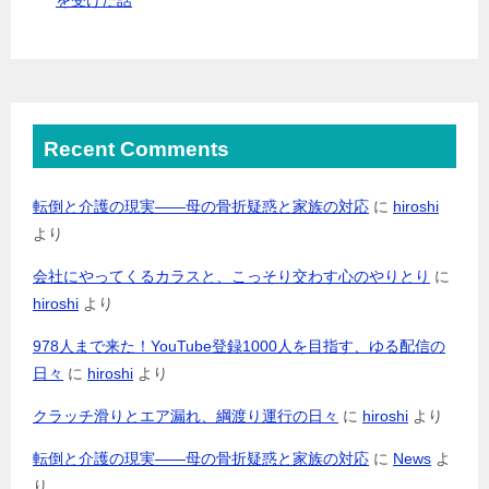
Recent Comments
転倒と介護の現実――母の骨折疑惑と家族の対応
に
hiroshi
より
会社にやってくるカラスと、こっそり交わす心のやりとり
に
hiroshi
より
978人まで来た！YouTube登録1000人を目指す、ゆる配信の
日々
に
hiroshi
より
クラッチ滑りとエア漏れ、綱渡り運行の日々
に
hiroshi
より
転倒と介護の現実――母の骨折疑惑と家族の対応
に
News
よ
り