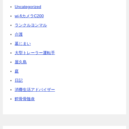
Uncategorized
wi-fiカメラC200
ランクルヨンマル
介護
墓じまい
大型トレーラー運転手
屋久島
庭
日記
消費生活アドバイザー
鰐骨骨髄炎