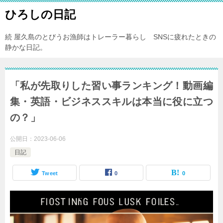
ひろしの日記
続 屋久島のとびうお漁師はトレーラー暮らし SNSに疲れたときの
静かな日記。
「私が先取りした習い事ランキング！動画編
集・英語・ビジネススキルは本当に役に立つ
の？」
公開日：
2023-06-06
日記
Tweet
0
0